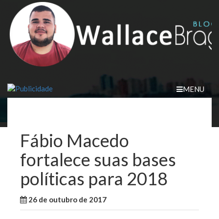
Skip
to
content
MENU
Fábio Macedo
fortalece suas bases
políticas para 2018
26 de outubro de 2017
WallaceB
Notícias