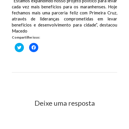
“Estamos expandindo nosso projeto político para levar
cada vez mais benefícios para os maranhenses. Hoje
fechamos mais uma parceria feliz com Primeira Cruz,
através de lideranças comprometidas em levar
benefícios e desenvolvimento para cidade”, destacou
Macedo
Compartilhe isso:
Clique
Clique
para
para
compartilhar
compartilhar
no
no
Twitter(abre
Facebook(abre
em
em
nova
nova
janela)
janela)
Previous Post
Next Post
Deixe uma resposta