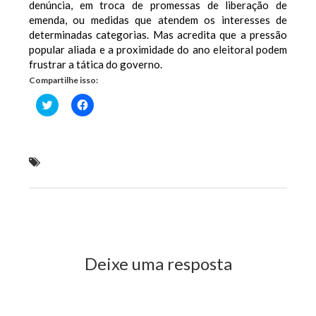
denúncia, em troca de promessas de liberação de
emenda, ou medidas que atendem os interesses de
determinadas categorias. Mas acredita que a pressão
popular aliada e a proximidade do ano eleitoral podem
frustrar a tática do governo.
Compartilhe isso:
Clique
Clique
para
para
compartilhar
compartilhar
no
no
Twitter(abre
Facebook(abre
em
em
nova
nova
Oposição usa estratégia para tentar garantir
janela)
janela)
aceitação da denúncia contra Temer
Previous Post
Next Post
Deixe uma resposta