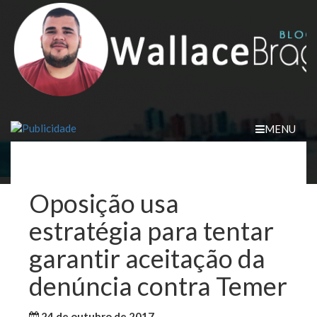
Skip
to
content
MENU
Oposição usa
estratégia para tentar
garantir aceitação da
denúncia contra Temer
24 de outubro de 2017
WallaceB
Brasil