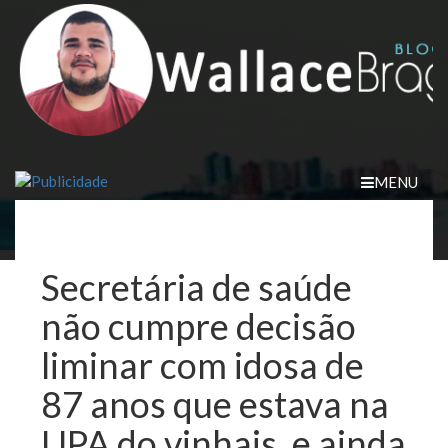
Skip
to
content
MENU
Secretária de saúde
não cumpre decisão
liminar com idosa de
87 anos que estava na
UPA do vinhais, e ainda