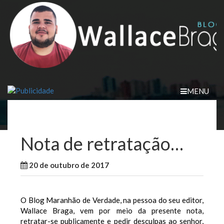
Skip
to
content
MENU
Nota de retratação…
20 de outubro de 2017
WallaceB
Maranhão
O Blog Maranhão de Verdade, na pessoa do seu editor,
Wallace Braga, vem por meio da presente nota,
retratar-se publicamente e pedir desculpas ao senhor,