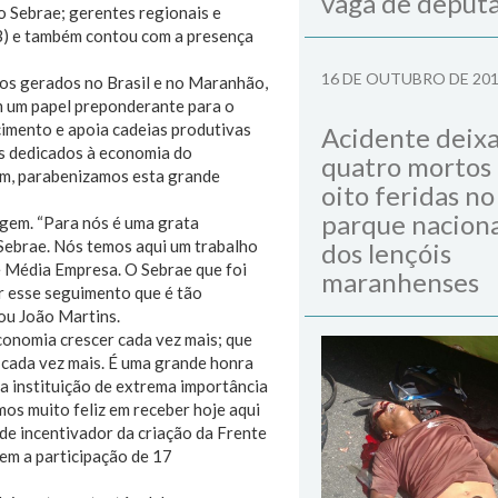
vaga de deput
o Sebrae; gerentes regionais e
RB) e também contou com a presença
16 DE OUTUBRO DE 20
os gerados no Brasil e no Maranhão,
m um papel preponderante para o
imento e apoia cadeias produtivas
Acidente deix
os dedicados à economia do
quatro mortos
im, parabenizamos esta grande
oito feridas no
parque naciona
gem. “Para nós é uma grata
 Sebrae. Nós temos aqui um trabalho
dos lençóis
 Média Empresa. O Sebrae que foi
maranhenses
ar esse seguimento que é tão
ou João Martins.
onomia crescer cada vez mais; que
 cada vez mais. É uma grande honra
 instituição de extrema importância
os muito feliz em receber hoje aqui
nde incentivador da criação da Frente
em a participação de 17