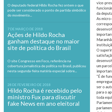
vice-pres
O deputado federal Hildo Rocha fez ontem o que
funcionár
pode ser considerado o ponto de partida simbólico
da deput
do movimento...
As micro
correspon
7 DE MARÇO DE 2018
desenvol
Ações de Hildo Rocha
important
Maranhão
ganham destaque no maior
instituiç
site de política do Brasil
O superi
satisfaçã
desenvol
O site Congresso em Foco, referência na
um parcei
cobertura jornalística de política no Brasil, publicou
nesta segunda-feira matéria especial sobre...
important
“É de fu
empregue 
28 DE FEVEREIRO DE 2018
ser o au
Hildo Rocha é recebido pelo
para o ap
ministro Fux para discutir
toda equi
fake News em ano eleitoral
Parlament
parlament