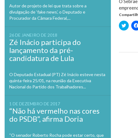
O Sebrae
Autor de projeto de lei que trata sobre a
empreend
divulgação de ‘fake news’, o Deputado e
Compartilh
Procurador da Câmara Federal,...
Clique
para
compa
26 DE JANEIRO DE 2018
no
Zé Inácio participa do
Twitte
em
lançamento da pré-
nova
janela
candidatura de Lula
Previo
O Deputado Estadual (PT) Zé Inácio esteve nesta
quinta-feira 25/01, na reunião da Executiva
Nacional do Partido dos Trabalhadores...
1 DE DEZEMBRO DE 2017
“Não há vermelho nas cores
do PSDB”, afirma Doria
“O senador Roberto Rocha pode estar certo, que