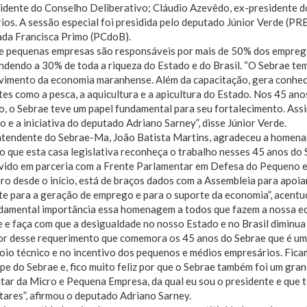
idente do Conselho Deliberativo; Cláudio Azevêdo, ex-presidente d
ios. A sessão especial foi presidida pelo deputado Júnior Verde (P
ada Francisca Primo (PCdoB).
 e pequenas empresas são responsáveis por mais de 50% dos empreg
dendo a 30% de toda a riqueza do Estado e do Brasil. “O Sebrae te
vimento da economia maranhense. Além da capacitação, gera conhec
es como a pesca, a aquicultura e a apicultura do Estado. Nos 45 an
, o Sebrae teve um papel fundamental para seu fortalecimento. Ass
ão e a iniciativa do deputado Adriano Sarney”, disse Júnior Verde.
ntendente do Sebrae-Ma, João Batista Martins, agradeceu a homena
o que esta casa legislativa reconheça o trabalho nesses 45 anos do
vido em parceria com a Frente Parlamentar em Defesa do Pequeno e
ro desde o início, está de braços dados com a Assembleia para apoi
e para a geração de emprego e para o suporte da economia”, acentu
ndamental importância essa homenagem a todos que fazem a nossa ec
e faça com que a desigualdade no nosso Estado e no Brasil diminua
tor desse requerimento que comemora os 45 anos do Sebrae que é uma
oio técnico e no incentivo dos pequenos e médios empresários. Ficam
pe do Sebrae e, fico muito feliz por que o Sebrae também foi um gra
ar da Micro e Pequena Empresa, da qual eu sou o presidente e que t
ares”, afirmou o deputado Adriano Sarney.