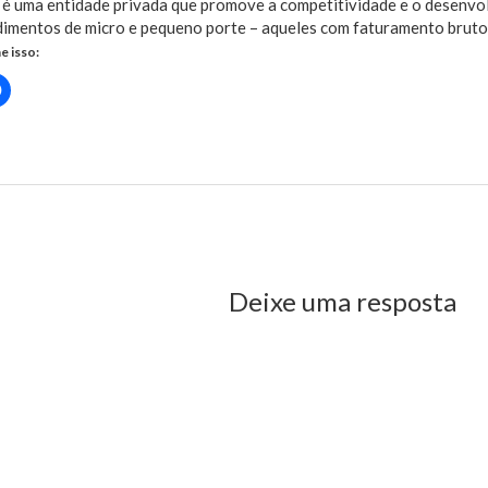
 é uma entidade privada que promove a competitividade e o desenvo
imentos de micro e pequeno porte – aqueles com faturamento bruto a
e isso:
Clique
para
rtilhar
compartilhar
no
r(abre
Facebook(abre
em
nova
)
janela)
us Post
Deixe uma resposta