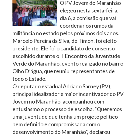
O PV Jovem do Maranhão
elegeu nesta sexta-feira,
dia 6, a comissão que vai
coordenar os rumos da
militância no estado pelos próximos dois anos.
Marcelo Pereira da Silva, de Timon, foi eleito
presidente. Ele foi o candidato de consenso
escolhido durante o II Encontro da Juventude
Verde do Maranhão, evento realizado no bairro
Olho D’água, que reuniu representantes de
todo o Estado.
O deputado estadual Adriano Sarney (PV),
principal idealizador e maior incentivador do PV
Jovem no Maranhão, acompanhou com
entusiasmo o processo de escolha. “Queremos
uma juventude que tenha um projeto político
bem definido e compromissada com o
desenvolvimento do Maranhão”, declarou