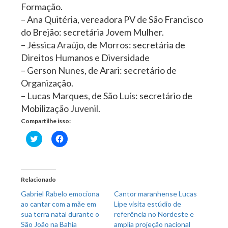
Formação.
– Ana Quitéria, vereadora PV de São Francisco
do Brejão: secretária Jovem Mulher.
– Jéssica Araújo, de Morros: secretária de
Direitos Humanos e Diversidade
– Gerson Nunes, de Arari: secretário de
Organização.
– Lucas Marques, de São Luís: secretário de
Mobilização Juvenil.
Compartilhe isso:
Clique
Clique
para
para
compartilhar
compartilhar
no
no
Twitter(abre
Facebook(abre
em
em
nova
nova
Relacionado
janela)
janela)
Gabriel Rabelo emociona
Cantor maranhense Lucas
ao cantar com a mãe em
Lipe visita estúdio de
sua terra natal durante o
referência no Nordeste e
São João na Bahia
amplia projeção nacional