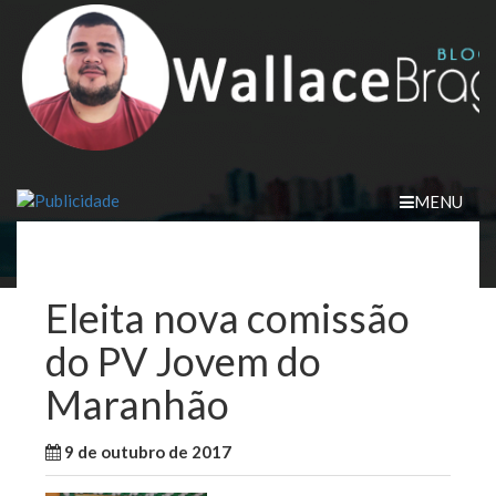
Skip
to
content
MENU
Eleita nova comissão
do PV Jovem do
Maranhão
9 de outubro de 2017
WallaceB
Sem categoria