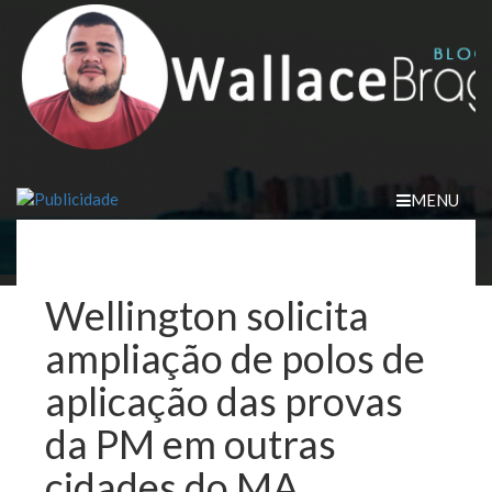
Skip
to
content
MENU
Wellington solicita
ampliação de polos de
aplicação das provas
da PM em outras
cidades do MA