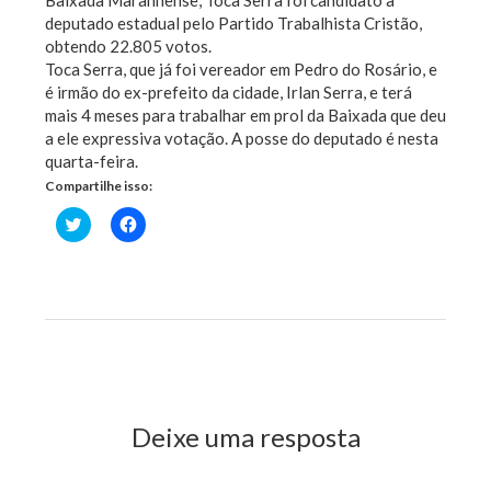
Baixada Maranhense, Toca Serra foi candidato a
deputado estadual pelo Partido Trabalhista Cristão,
obtendo 22.805 votos.
Toca Serra, que já foi vereador em Pedro do Rosário, e
é irmão do ex-prefeito da cidade, Irlan Serra, e terá
mais 4 meses para trabalhar em prol da Baixada que deu
a ele expressiva votação. A posse do deputado é nesta
quarta-feira.
Compartilhe isso:
Clique
Clique
para
para
compartilhar
compartilhar
no
no
Twitter(abre
Facebook(abre
em
em
nova
nova
janela)
janela)
Previous Post
Next Post
Deixe uma resposta