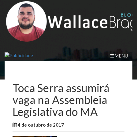
Skip
to
content
MENU
Toca Serra assumirá
vaga na Assembleia
Legislativa do MA
4 de outubro de 2017
WallaceB
Sem categoria