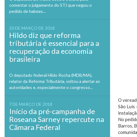
comentar o julgamento do STJ que negou o
pedido de habeas...
20 DE MARÇO DE 2018
Hildo diz que reforma
tributária é essencial para a
recuperação da economia
brasileira
O deputado federal Hildo Rocha (MDB/MA),
relator da Reforma Tributária, voltou a alertar as
autoridades e, especialmente o congresso...
O veread
7 DE MARÇO DE 2018
São Luís 
Início da pré-campanha de
instalaçã
Roseana Sarney repercute na
No pedido
Câmara Federal
Barros, B
comunidad