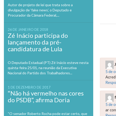
Autor de projeto de lei que trata sobre a
divulgação de ‘fake news’, o Deputado e
Procurador da Câmara Federal,...
26 DE JANEIRO DE 2018
Previo
Zé Inácio participa do
lançamento da pré-
candidatura de Lula
O Deputado Estadual (PT) Zé Inácio esteve nesta
quinta-feira 25/01, na reunião da Executiva
5 de 
Nacional do Partido dos Trabalhadores...
Acred
Respo
1 DE DEZEMBRO DE 2017
“Não há vermelho nas cores
do PSDB”, afirma Doria
5 de 
ar con
“O senador Roberto Rocha pode estar certo, que
Respo