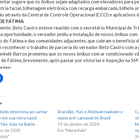
ntar sugere que os ônibus sejam adaptados com elevadores para pes
tria facial, bilhetagem eletrônica com recarga embarcada, bilhete ún
ão através da Central de Controle Operacional (CCO) e aplicativos 
DE FÁTIMA
ente, Beto Castro esteve reunido com o secretário Municipal de Tr
a oportunidade, o vereador pediu a instalação de novos ônibus com 
 do Fátima e das comunidades adjacentes, que cobram o benefício d
e reconhecer o trabalho de parceria do vereador Beto Castro com a
Canindé Barros prometeu que os novos ônibus com ar condicionado 
 de Fátima, brevemente, após passar por vistorias e inspeção na SM
e isso:
Clique
para
rtilhar
compartilhar
no
r(abre
Facebook(abre
em
nova
do
)
janela)
abelo emociona ao cantar
Brandão, Yuri e Abimael realizam o
C
 em sua terra natal
maior pré-carnaval do Brasil
vi
 São João na Bahia
19 de janeiro de 2026
N
ho de 2026
Em "Maranhão"
na
nhão"
2