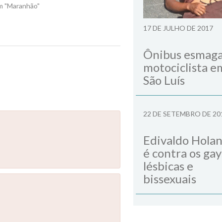
m "Maranhão"
17 DE JULHO DE 2017
Ônibus esmag
Next Post
motociclista e
São Luís
22 DE SETEMBRO DE 20
Edivaldo Hola
é contra os gay
lésbicas e
bissexuais