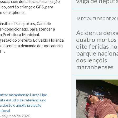
vaga de deput
soas com deficiência, fiscalização
ico, cartão criança e GPS, para
de smartphones.
16 DE OUTUBRO DE 20
ânsito e Transportes, Canindé
ar-condicionado, para atender a
Acidente deix
a Prefeitura Municipal.
quatro mortos
 gestão do prefeito Edivaldo Holanda
oito feridas no
vão atender a demanda dos moradores
TT.
parque naciona
dos lençóis
maranhenses
antor maranhense Lucas Lipe
sita estúdio de referência no
ordeste e amplia projeção
cional
4 de junho de 2026