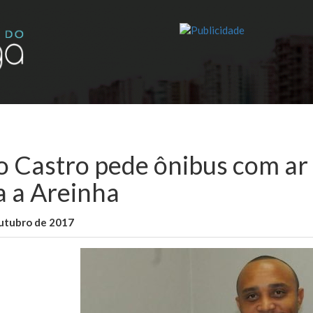
o Castro pede ônibus com ar
a a Areinha
outubro de 2017
WallaceB
Sem categoria