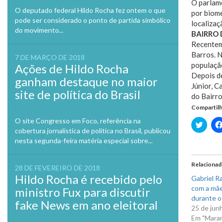
O parlame
O deputado federal Hildo Rocha fez ontem o que
por biome
pode ser considerado o ponto de partida simbólico
localizaç
do movimento...
BAIRRO 
Recentem
Barros. N
7 DE MARÇO DE 2018
população
Ações de Hildo Rocha
Depois d
ganham destaque no maior
Júnior, 
site de política do Brasil
do Bairro
Compartilh
O site Congresso em Foco, referência na
Clique
para
cobertura jornalística de política no Brasil, publicou
compa
nesta segunda-feira matéria especial sobre...
no
Twitte
em
nova
Relaciona
28 DE FEVEREIRO DE 2018
janela
Hildo Rocha é recebido pelo
Gabriel R
com a mãe
ministro Fux para discutir
durante o
fake News em ano eleitoral
25 de jun
Em "Mara