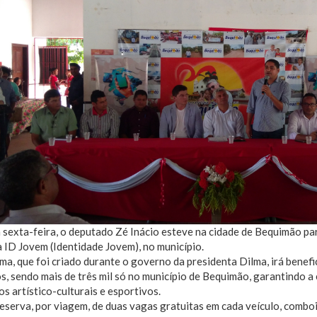
a sexta-feira, o deputado Zé Inácio esteve na cidade de Bequimão 
ID Jovem (Identidade Jovem), no município.
a, que foi criado durante o governo da presidenta Dilma, irá benefi
os, sendo mais de três mil só no município de Bequimão, garantindo
s artístico-culturais e esportivos.
eserva, por viagem, de duas vagas gratuitas em cada veículo, combo