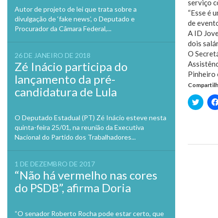
serviço c
Autor de projeto de lei que trata sobre a
“Esse é u
divulgação de ‘fake news’, o Deputado e
de evento
Procurador da Câmara Federal,...
A ID Jove
dois salá
O Secretá
26 DE JANEIRO DE 2018
Assistênc
Zé Inácio participa do
Pinheiro
lançamento da pré-
Compartilh
candidatura de Lula
Clique
para
compa
O Deputado Estadual (PT) Zé Inácio esteve nesta
no
Twitte
quinta-feira 25/01, na reunião da Executiva
em
Nacional do Partido dos Trabalhadores...
nova
janela
Previo
1 DE DEZEMBRO DE 2017
“Não há vermelho nas cores
do PSDB”, afirma Doria
“O senador Roberto Rocha pode estar certo, que