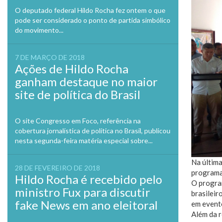
O deputado federal Hildo Rocha fez ontem o que
pode ser considerado o ponto de partida simbólico
do movimento...
7 DE MARÇO DE 2018
Ações de Hildo Rocha
ganham destaque no maior
site de política do Brasil
O site Congresso em Foco, referência na
cobertura jornalística de política no Brasil, publicou
nesta segunda-feira matéria especial sobre...
Na últim
28 DE FEVEREIRO DE 2018
programa 
Hildo Rocha é recebido pelo
O program
ministro Fux para discutir
brasileir
fake News em ano eleitoral
em evento
Além da r