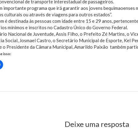
onvencional de transporte interestadual de passageiros.
m importante programa que irá garantir aos jovens bequimaoenses ma
s culturais ou através de viagens para outros estados”.
m é destinada às pessoas com idade entre 15 e 29 anos, pertencente
rios mínimos e inscritos no Cadastro Único do Governo Federal.
rio Nacional de Juventude, Assis Filho, o Prefeito Zé Martins, o Vic
ia Social, Josmael Castro, o Secretário Municipal de Esporte, Kel Per
 e o Presidente da Câmara Municipal, Amarildo Paixão também parti
e isso:
Clique
para
rtilhar
compartilhar
no
r(abre
Facebook(abre
em
nova
)
janela)
us Post
Deixe uma resposta