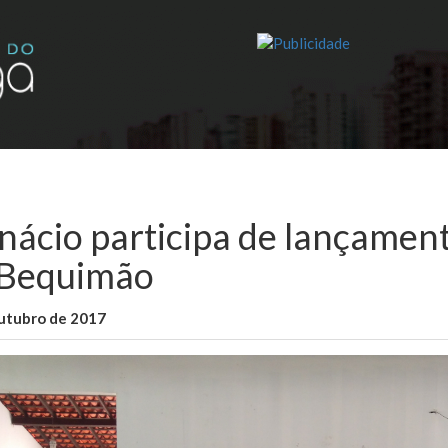
Inácio participa de lançamen
Bequimão
outubro de 2017
WallaceB
Sem categoria