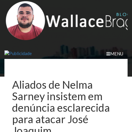
Skip
to
content
MENU
Aliados de Nelma
Sarney insistem em
denúncia esclarecida
para atacar José
Joaquim