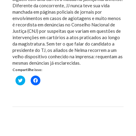
Diferente da concorrente, JJ nunca teve sua vida
manchada em páginas policiais de jornais por
envolvimentos em casos de agiotagens e muito menos
é recordista em denúncias no Conselho Nacional de
Justiça (CNJ) por suspeitas que variam em questões de
intervenções em cartórios a atos praticados ao longo
da magistratura. Sem ter o que falar do candidato a
presidente do TJ, os aliados de Nelma recorrem a um
velho dispositivo conhecido na imprensa: requentam as
mesmas denúncias já esclarecidas.
Compartilhe isso:
Clique
Clique
para
para
compartilhar
compartilhar
no
no
Twitter(abre
Facebook(abre
em
em
nova
nova
janela)
janela)
Previous Post
Next Post