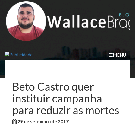
Skip
to
content
MENU
Beto Castro quer
instituir campanha
para reduzir as mortes
29 de setembro de 2017
WallaceB
Sem categoria