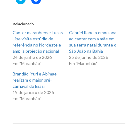
para
para
compartilhar
compartilhar
no
no
Twitter(abre
Facebook(abre
em
em
nova
nova
Relacionado
janela)
janela)
Cantor maranhense Lucas
Gabriel Rabelo emociona
Lipe visita estúdio de
ao cantar com a mãe em
referência no Nordeste e
sua terra natal durante o
amplia projeção nacional
São João na Bahia
24 de junho de 2026
25 de junho de 2026
Em "Maranhão"
Em "Maranhão"
Brandão, Yuri e Abimael
realizam o maior pré-
carnaval do Brasil
19 de janeiro de 2026
Em "Maranhão"
Previous Post
Next Post