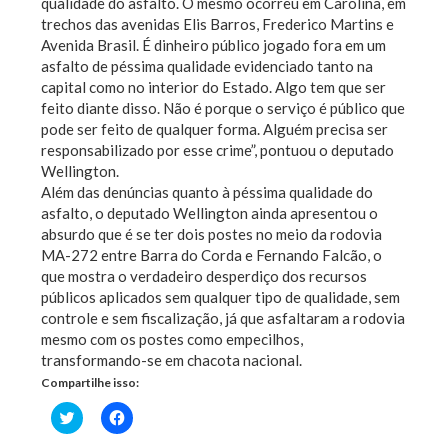
qualidade do asfalto. O mesmo ocorreu em Carolina, em
trechos das avenidas Elis Barros, Frederico Martins e
Avenida Brasil. É dinheiro público jogado fora em um
asfalto de péssima qualidade evidenciado tanto na
capital como no interior do Estado. Algo tem que ser
feito diante disso. Não é porque o serviço é público que
pode ser feito de qualquer forma. Alguém precisa ser
responsabilizado por esse crime”, pontuou o deputado
Wellington.
Além das denúncias quanto à péssima qualidade do
asfalto, o deputado Wellington ainda apresentou o
absurdo que é se ter dois postes no meio da rodovia
MA-272 entre Barra do Corda e Fernando Falcão, o
que mostra o verdadeiro desperdiço dos recursos
públicos aplicados sem qualquer tipo de qualidade, sem
controle e sem fiscalização, já que asfaltaram a rodovia
mesmo com os postes como empecilhos,
transformando-se em chacota nacional.
Compartilhe isso:
Clique
Clique
para
para
compartilhar
compartilhar