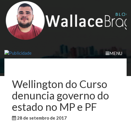
Skip
to
content
MENU
Wellington do Curso
denuncia governo do
estado no MP e PF
28 de setembro de 2017
WallaceB
Sem categoria