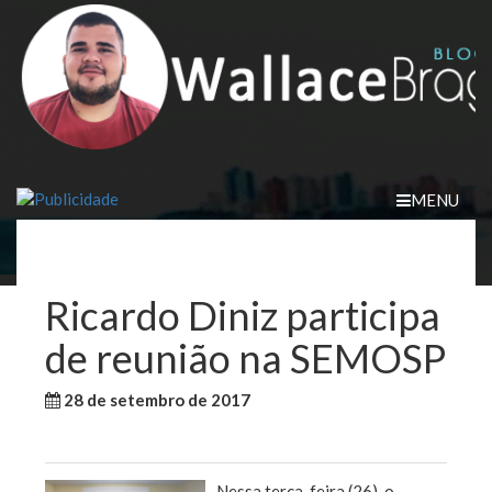
Skip
to
content
MENU
Ricardo Diniz participa
de reunião na SEMOSP
28 de setembro de 2017
WallaceB
Sem categoria
Nessa terça-feira (26), o