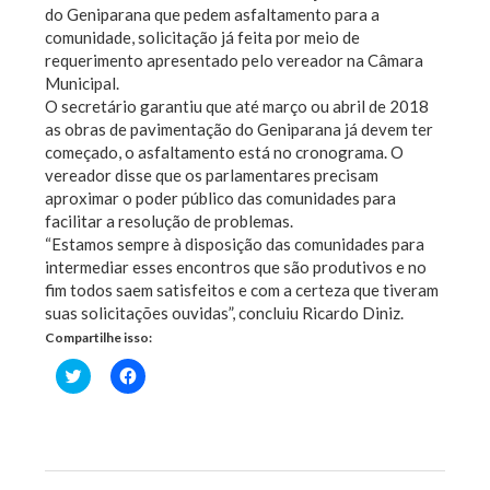
do Geniparana que pedem asfaltamento para a
comunidade, solicitação já feita por meio de
requerimento apresentado pelo vereador na Câmara
Municipal.
O secretário garantiu que até março ou abril de 2018
as obras de pavimentação do Geniparana já devem ter
começado, o asfaltamento está no cronograma. O
vereador disse que os parlamentares precisam
aproximar o poder público das comunidades para
facilitar a resolução de problemas.
“Estamos sempre à disposição das comunidades para
intermediar esses encontros que são produtivos e no
fim todos saem satisfeitos e com a certeza que tiveram
suas solicitações ouvidas”, concluiu Ricardo Diniz.
Compartilhe isso:
Clique
Clique
para
para
compartilhar
compartilhar
no
no
Twitter(abre
Facebook(abre
em
em
nova
nova
janela)
janela)