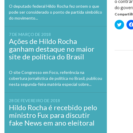
o contrár
O deputado federal Hildo Rocha fez ontem o que
do govern
pode ser considerado o ponto de partida simbólico
Compartilh
do movimento...
Clique
para
compa
7 DE MARÇO DE 2018
no
Twitte
Ações de Hildo Rocha
em
nova
ganham destaque no maior
janela
site de política do Brasil
Previo
O site Congresso em Foco, referência na
cobertura jornalística de política no Brasil, publicou
nesta segunda-feira matéria especial sobre...
28 DE FEVEREIRO DE 2018
Hildo Rocha é recebido pelo
ministro Fux para discutir
fake News em ano eleitoral