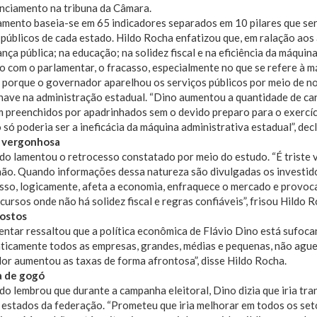
nciamento na tribuna da Câmara.
amento baseia-se em 65 indicadores separados em 10 pilares que se
públicos de cada estado. Hildo Rocha enfatizou que, em ralação aos
nça pública; na educação; na solidez fiscal e na eficiência da máquina
 com o parlamentar, o fracasso, especialmente no que se refere à má
 porque o governador aparelhou os serviços públicos por meio de 
have na administração estadual. “Dino aumentou a quantidade de c
 preenchidos por apadrinhados sem o devido preparo para o exercíc
 só poderia ser a ineficácia da máquina administrativa estadual”, dec
 vergonhosa
do lamentou o retrocesso constatado por meio do estudo. “É triste
ão. Quando informações dessa natureza são divulgadas os investido
 Isso, logicamente, afeta a economia, enfraquece o mercado e prov
ecursos onde não há solidez fiscal e regras confiáveis”, frisou Hildo 
ostos
ntar ressaltou que a política econômica de Flávio Dino está sufoc
aticamente todos as empresas, grandes, médias e pequenas, não agu
r aumentou as taxas de forma afrontosa”, disse Hildo Rocha.
 de gogó
o lembrou que durante a campanha eleitoral, Dino dizia que iria t
estados da federação. “Prometeu que iria melhorar em todos os seto