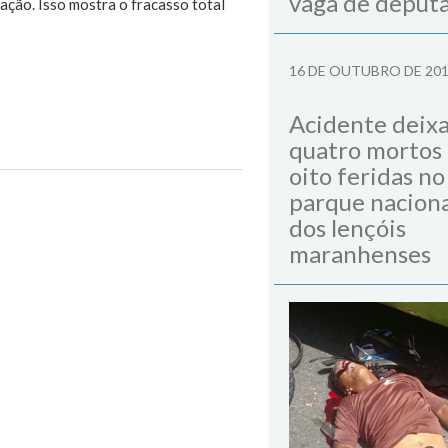
vaga de deput
ação. Isso mostra o fracasso total
16 DE OUTUBRO DE 20
Acidente deix
quatro mortos
oito feridas no
parque naciona
Next Post
dos lençóis
maranhenses