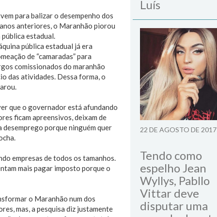
Luís
rvem para balizar o desempenho dos
 anos anteriores, o Maranhão piorou
 pública estadual.
quina pública estadual já era
nomeação de “camaradas” para
argos comissionados do maranhão
io das atividades. Dessa forma, o
larou.
 ver que o governador está afundando
res ficam apreensivos, deixam de
oca desemprego porque ninguém quer
22 DE AGOSTO DE 2017
Rocha.
Tendo como
ando empresas de todos os tamanhos.
espelho Jean
entam mais pagar imposto porque o
Wyllys, Pabllo
Vittar deve
ransformar o Maranhão num dos
disputar uma
res, mas, a pesquisa diz justamente