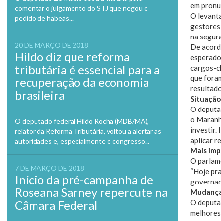
em pronu
comentar o julgamento do STJ que negou o
O levant
pedido de habeas...
gestores 
na segura
20 DE MARÇO DE 2018
De acordo
Hildo diz que reforma
esperado
tributária é essencial para a
cargos-c
que foram
recuperação da economia
resultado
brasileira
Situação
O deputa
o Maranh
O deputado federal Hildo Rocha (MDB/MA),
investir.
relator da Reforma Tributária, voltou a alertar as
aplicar r
autoridades e, especialmente o congresso...
Mais imp
O parlame
7 DE MARÇO DE 2018
“Hoje pr
Início da pré-campanha de
governado
Roseana Sarney repercute na
Mudança
Câmara Federal
O deputad
melhores 