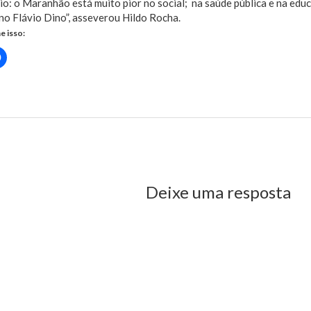
io: o Maranhão está muito pior no social; na saúde pública e na educ
o Flávio Dino”, asseverou Hildo Rocha.
e isso:
Clique
para
rtilhar
compartilhar
no
r(abre
Facebook(abre
em
nova
)
janela)
us Post
Deixe uma resposta