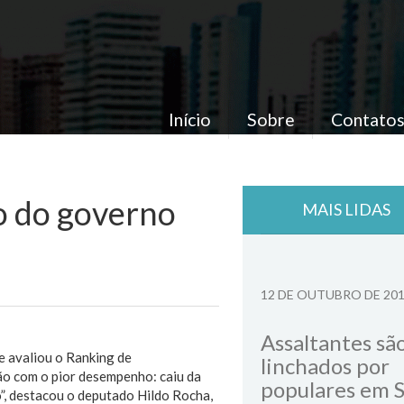
Início
Sobre
Contato
o do governo
MAIS LIDAS
12 DE OUTUBRO DE 20
Assaltantes sã
e avaliou o Ranking de
linchados por
ão com o pior desempenho: caiu da
populares em 
”, destacou o deputado Hildo Rocha,