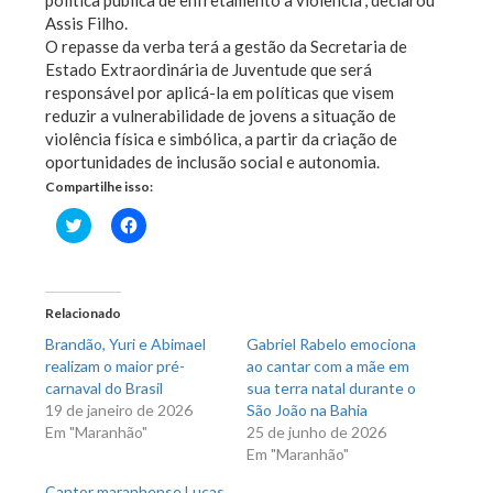
politica pública de enfretamento à violência”, declarou
Assis Filho.
O repasse da verba terá a gestão da Secretaria de
Estado Extraordinária de Juventude que será
responsável por aplicá-la em políticas que visem
reduzir a vulnerabilidade de jovens a situação de
violência física e simbólica, a partir da criação de
oportunidades de inclusão social e autonomia.
Compartilhe isso:
Clique
Clique
para
para
compartilhar
compartilhar
no
no
Twitter(abre
Facebook(abre
em
em
nova
nova
Relacionado
janela)
janela)
Brandão, Yuri e Abimael
Gabriel Rabelo emociona
realizam o maior pré-
ao cantar com a mãe em
carnaval do Brasil
sua terra natal durante o
19 de janeiro de 2026
São João na Bahia
Em "Maranhão"
25 de junho de 2026
Em "Maranhão"
Cantor maranhense Lucas