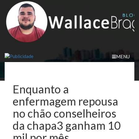
Skip
to
content
MENU
Enquanto a
enfermagem repousa
no chão conselheiros
da chapa3 ganham 10
mil por mês