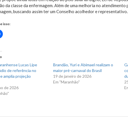
ão da classe da enfermagem. Além de uma melhoria no atendimento p
magem, buscando assim ter um Conselho acolhedor e representativo.
e isso:
Clique
para
rtilhar
compartilhar
no
r(abre
Facebook(abre
em
nova
do
)
janela)
ranhense Lucas Lipe
Brandão, Yuri e Abimael realizam o
Ga
údio de referência no
maior pré-carnaval do Brasil
co
e amplia projeção
19 de janeiro de 2026
du
Em "Maranhão"
2
ho de 2026
E
nhão"
us Post