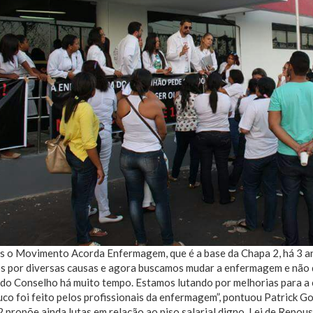
s o Movimento Acorda Enfermagem, que é a base da Chapa 2, há 3 an
os por diversas causas e agora buscamos mudar a enfermagem e não
do Conselho há muito tempo. Estamos lutando por melhorias para a 
co foi feito pelos profissionais da enfermagem”, pontuou Patrick G
 propõe ainda lutas em relação ao piso salarial digno, Lei de Repous