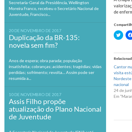
Secretaria-Geral da Presidência, Wellington
valorizaç
Moreira Franco, recebeu o Secretário Nacional de
de enfer
Juventude, Francisco...
Compartilh
20 DE NOVEMBRO DE 2017
Clique
Duplicação da BR-135:
para
compa
novela sem fim?
no
Twitte
em
nova
Relaciona
Anos de espera; obra parada; população
janela
insatisfeita; cobranças; acidentes; tragédias; vidas
Cantor ma
perdidas; sofrimento; revolta… Assim pode ser
visita est
resumida a...
Nordeste 
nacional
24 de jun
10 DE NOVEMBRO DE 2017
Em "Mara
Assis Filho propõe
atualização do Plano Nacional
de Juventude
Previo