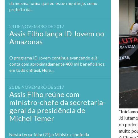
da mesma forma que eu estou aqui hoje, como
prefeito da...
24 DE NOVEMBRO DE 2017
Assis Filho lança ID Jovem no
Amazonas
O programa ID Jovem continua avançando e já
conta com aproximadamente 400 mil beneficiários
em todo o Brasil. Hoje,...
21 DE NOVEMBRO DE 2017
Assis Filho reúne com
ministro-chefe da secretaria-
geral da presidência de
“Iniciamo
Michel Temer
Já lutam
no poder 
muito pou
Nesta terça-feira (21) o Ministro-chefe da
A Chapa 2