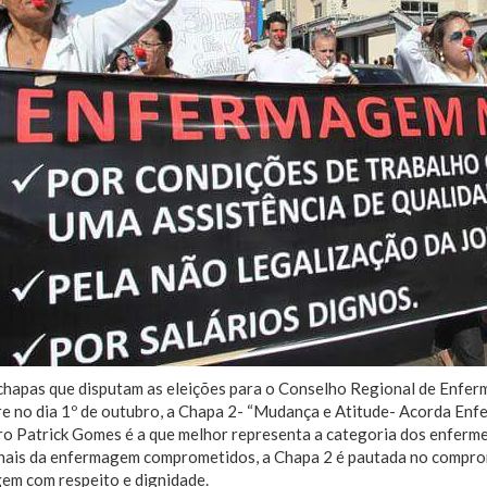
 chapas que disputam as eleições para o Conselho Regional de Enf
e no dia 1º de outubro, a Chapa 2- “Mudança e Atitude- Acorda Enf
ro Patrick Gomes é a que melhor representa a categoria dos enfer
onais da enfermagem comprometidos, a Chapa 2 é pautada no comprom
em com respeito e dignidade.