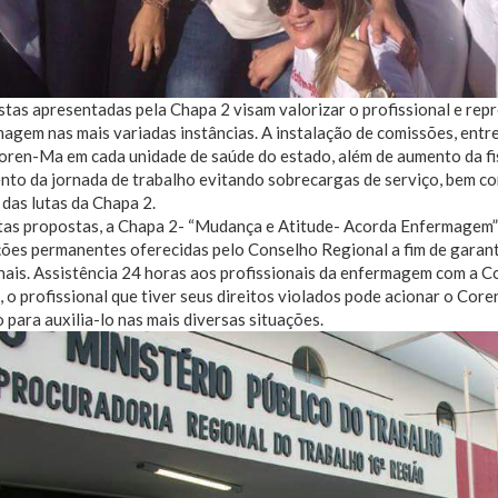
tas apresentadas pela Chapa 2 visam valorizar o profissional e repr
agem nas mais variadas instâncias. A instalação de comissões, entre 
ren-Ma em cada unidade de saúde do estado, além de aumento da fis
to da jornada de trabalho evitando sobrecargas de serviço, bem co
das lutas da Chapa 2.
as propostas, a Chapa 2- “Mudança e Atitude- Acorda Enfermagem” p
ções permanentes oferecidas pelo Conselho Regional a fim de garan
nais. Assistência 24 horas aos profissionais da enfermagem com a 
 o profissional que tiver seus direitos violados pode acionar o Cor
 para auxilia-lo nas mais diversas situações.