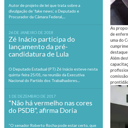
Autor de projeto de lei que trata sobre a
divulgação de ‘fake news’, o Deputado e
Procurador da Câmara Federal,...
As propos
26 DE JANEIRO DE 2018
de enferm
Zé Inácio participa do
uma do Co
lançamento da pré-
cumprimen
destaque 
candidatura de Lula
Além dest
capacita
O Deputado Estadual (PT) Zé Inácio esteve nesta
profissio
quinta-feira 25/01, na reunião da Executiva
comissão,
Nacional do Partido dos Trabalhadores...
prontidão
1 DE DEZEMBRO DE 2017
“Não há vermelho nas cores
do PSDB”, afirma Doria
“O senador Roberto Rocha pode estar certo, que