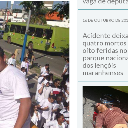
vaga de deput
16 DE OUTUBRO DE 20
Acidente deix
quatro mortos
oito feridas no
parque naciona
dos lençóis
maranhenses