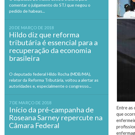
comentar o julgamento do STJ que negou o
pedido de habeas...
20 DE MARÇO DE 2018
Hildo diz que reforma
tributária é essencial para a
recuperação da economia
brasileira
O deputado federal Hildo Rocha (MDB/MA),
relator da Reforma Tributária, voltou a alertar as
autoridades e, especialmente o congresso...
7 DE MARÇO DE 2018
Entre as
Início da pré-campanha de
que ocorr
Roseana Sarney repercute na
enfermei
Câmara Federal
profissi
enfermag