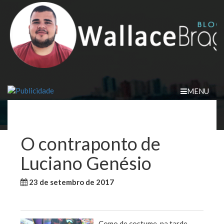
Skip
to
content
MENU
O contraponto de
Luciano Genésio
23 de setembro de 2017
WallaceB
Sem categoria
Como de costume, na tarde