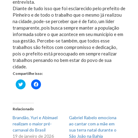
entrevista.
Diante de tudo isso que foi esclarecido pelo prefeito de
Pinheiro e de todo o trabalho que o mesmo já realizou
na cidade, pode-se perceber que é de fato, um líder
transparente, pois busca sempre manter a população
informada sobre o que acontece em seu município e em
sua gestão. Percebe-se também, que todos esse
trabalhos são feitos com compromisso e dedicação,
pois o prefeito está preocupado em sempre realizar
trabalhos pensando no bem estar do povo de sua
cidade.
Compartilhe isso:
Clique
Clique
para
para
compartilhar
compartilhar
no
no
Twitter(abre
Facebook(abre
em
em
nova
nova
Relacionado
janela)
janela)
Brandão, Yuri e Abimael
Gabriel Rabelo emociona
realizam o maior pré-
ao cantar com a mãe em
carnaval do Brasil
sua terra natal durante o
19 de janeiro de 2026
São João na Bahia