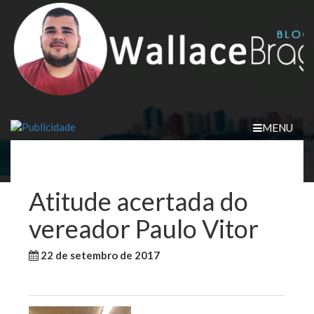
Skip
to
content
MENU
Atitude acertada do
vereador Paulo Vitor
22 de setembro de 2017
WallaceB
Sem categoria