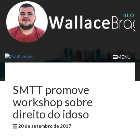
Skip
to
content
MENU
SMTT promove
workshop sobre
direito do idoso
20 de setembro de 2017
WallaceB
Sem categoria