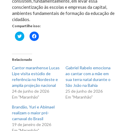
consistem, fundamentalmente, em levar essa
conscientização às escolas e empresas da capital,
ambientes fundamentais de formação da educação de
cidadãos.
Compartilhe isso:
Clique
Clique
para
para
compartilhar
compartilhar
no
no
Twitter(abre
Facebook(abre
em
em
nova
nova
Relacionado
janela)
janela)
Cantor maranhense Lucas
Gabriel Rabelo emociona
Lipe visita estúdio de
ao cantar com a mãe em
referência no Nordeste e
sua terra natal durante o
amplia projeção nacional
São João na Bahia
24 de junho de 2026
25 de junho de 2026
Em "Maranhão"
Em "Maranhão"
Brandão, Yuri e Abimael
realizam o maior pré-
carnaval do Brasil
19 de janeiro de 2026
Em "Maranhão"