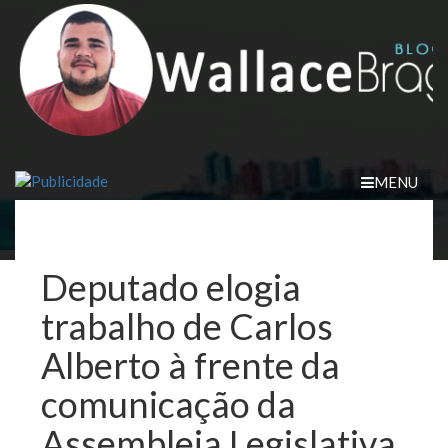
Skip
to
content
MENU
Deputado elogia
trabalho de Carlos
Alberto à frente da
comunicação da
Assembleia Legislativa