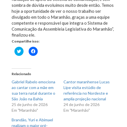
sombra de dúvida evoluímos muito desde então. Temos
hoje a oportunidade de ver o nosso trabalho ser
divulgado em todo o Maranhão, graças a uma equipe
competente e responsável que integra o Sistema de
Comunicação da Assembleia Legislativa do Maranhão”,
finalizou ele.
Compartilhe isso:
Clique
Clique
para
para
compartilhar
compartilhar
no
no
Twitter(abre
Facebook(abre
em
em
nova
nova
Relacionado
janela)
janela)
Gabriel Rabelo emociona
Cantor maranhense Lucas
ao cantar com a mãe em
Lipe visita estúdio de
sua terra natal durante o
referência no Nordeste e
São João na Bahia
amplia projeção nacional
25 de junho de 2026
24 de junho de 2026
Em "Maranhão"
Em "Maranhão"
Brandão, Yuri e Abimael
realizam o maior pré-