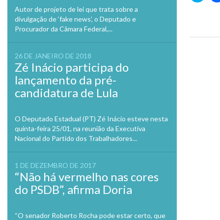
compa
Autor de projeto de lei que trata sobre a
no
Twitte
divulgação de ‘fake news’, o Deputado e
em
Procurador da Câmara Federal,...
nova
janela
Previo
26 DE JANEIRO DE 2018
Zé Inácio participa do
lançamento da pré-
candidatura de Lula
O Deputado Estadual (PT) Zé Inácio esteve nesta
quinta-feira 25/01, na reunião da Executiva
Nacional do Partido dos Trabalhadores...
1 DE DEZEMBRO DE 2017
“Não há vermelho nas cores
do PSDB”, afirma Doria
“O senador Roberto Rocha pode estar certo, que