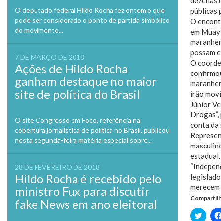
dezenas d
O deputado federal Hildo Rocha fez ontem o que
públicas 
pode ser considerado o ponto de partida simbólico
O encontr
do movimento...
em Muay T
maranhen
possam e
7 DE MARÇO DE 2018
O coorden
Ações de Hildo Rocha
confirmou
ganham destaque no maior
maranhen
site de política do Brasil
irão movi
Júnior V
Drogas”, 
O site Congresso em Foco, referência na
conta da
cobertura jornalística de política no Brasil, publicou
Represent
nesta segunda-feira matéria especial sobre...
masculino
estadual.
“Independ
28 DE FEVEREIRO DE 2018
Hildo Rocha é recebido pelo
legislado
merecem t
ministro Fux para discutir
Compartilh
fake News em ano eleitoral
Clique
para