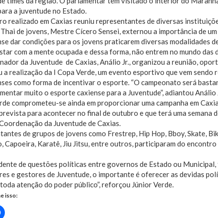
e times da região. O parlamentar tem visitado o interior do Maranh
para a juventude no Estado.
o realizado em Caxias reuniu representantes de diversas instituiçõ
hai de jovens, Mestre Cícero Sensei, externou a importância de um 
se dar condições para os jovens praticarem diversas modalidades d
star com a mente ocupada e dessa forma, não entrem no mundo das d
ador da Juventude de Caxias, Análio Jr., organizou a reunião, opor
 a realização da I Copa Verde, um evento esportivo que vem sendo r
ses como forma de incentivar o esporte. “O campeonato será basta
mentar muito o esporte caxiense para a Juventude”, adiantou Análio J
erde comprometeu-se ainda em proporcionar uma campanha em Caxia
prevista para acontecer no final de outubro e que terá uma semana d
 Coordenação da Juventude de Caxias.
antes de grupos de jovens como Frestrep, Hip Hop, Bboy, Skate, Bike
, Capoeira, Karatê, Jiu Jitsu, entre outros, participaram do encont
ente de questões políticas entre governos de Estado ou Municipal,
res e gestores de Juventude, o importante é oferecer as devidas polí
oda atenção do poder público”, reforçou Júnior Verde.
e isso:
Clique
para