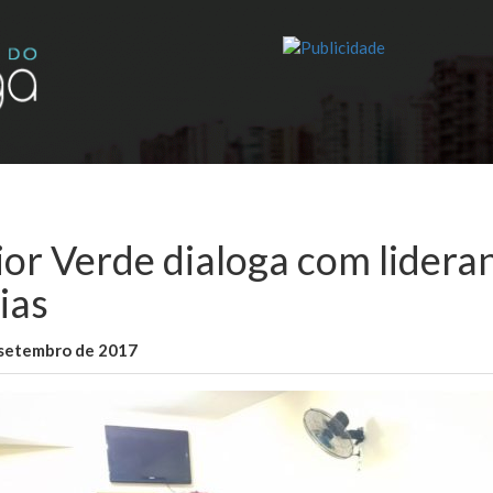
ior Verde dialoga com lidera
ias
 setembro de 2017
WallaceB
Sem categoria