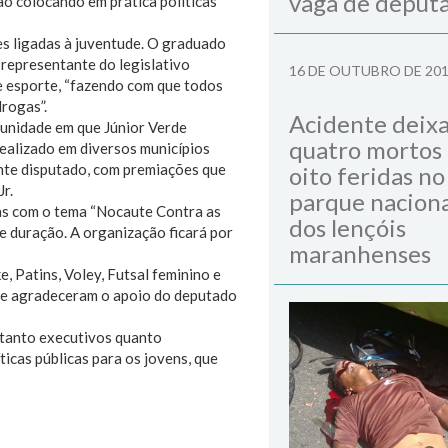
vaga de deput
ão colocando em prática políticas
es ligadas à juventude. O graduado
representante do legislativo
16 DE OUTUBRO DE 20
e esporte, “fazendo com que todos
rogas”.
Acidente deix
tunidade em que Júnior Verde
quatro mortos
ealizado em diversos municípios
nte disputado, com premiações que
oito feridas no
r.
parque naciona
s com o tema “Nocaute Contra as
dos lençóis
e duração. A organização ficará por
maranhenses
, Patins, Voley, Futsal feminino e
ro e agradeceram o apoio do deputado
 tanto executivos quanto
ticas públicas para os jovens, que