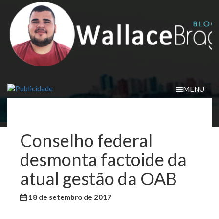
Skip
to
content
MENU
Conselho federal
desmonta factoide da
atual gestão da OAB
18 de setembro de 2017
WallaceB
Sem categoria