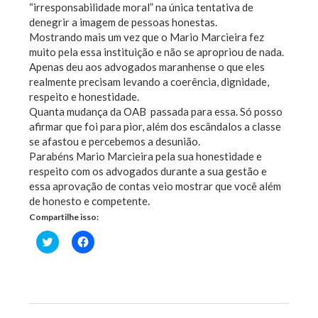
“irresponsabilidade moral” na única tentativa de
denegrir a imagem de pessoas honestas.
Mostrando mais um vez que o Mario Marcieira fez
muito pela essa instituição e não se apropriou de nada.
Apenas deu aos advogados maranhense o que eles
realmente precisam levando a coerência, dignidade,
respeito e honestidade.
Quanta mudança da OAB passada para essa. Só posso
afirmar que foi para pior, além dos escândalos a classe
se afastou e percebemos a desunião.
Parabéns Mario Marcieira pela sua honestidade e
respeito com os advogados durante a sua gestão e
essa aprovação de contas veio mostrar que você além
de honesto e competente.
Compartilhe isso:
Clique
Clique
para
para
compartilhar
compartilhar
no
no
Twitter(abre
Facebook(abre
em
em
nova
nova
janela)
janela)