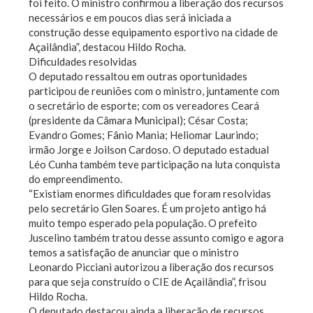
foi feito. O ministro confirmou a liberação dos recursos
necessários e em poucos dias será iniciada a
construção desse equipamento esportivo na cidade de
Açailândia”, destacou Hildo Rocha.
Dificuldades resolvidas
O deputado ressaltou em outras oportunidades
participou de reuniões com o ministro, juntamente com
o secretário de esporte; com os vereadores Ceará
(presidente da Câmara Municipal); César Costa;
Evandro Gomes; Fânio Mania; Heliomar Laurindo;
irmão Jorge e Joilson Cardoso. O deputado estadual
Léo Cunha também teve participação na luta conquista
do empreendimento.
“Existiam enormes dificuldades que foram resolvidas
pelo secretário Glen Soares. É um projeto antigo há
muito tempo esperado pela população. O prefeito
Juscelino também tratou desse assunto comigo e agora
temos a satisfação de anunciar que o ministro
Leonardo Picciani autorizou a liberação dos recursos
para que seja construído o CIE de Açailândia”, frisou
Hildo Rocha.
O deputado destacou ainda a liberação de recursos