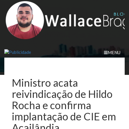
Skip
to
content
MENU
Ministro acata
reivindicação de Hildo
Rocha e confirma
implantação de CIE em
Açailândia