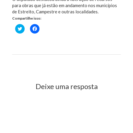
para obras que já estão em andamento nos municípios
de Estreito, Campestre e outras localidades.
Compartilhe isso:
Clique
Clique
para
para
compartilhar
compartilhar
no
no
Twitter(abre
Facebook(abre
em
em
nova
nova
janela)
janela)
Previous Post
Next Post
Deixe uma resposta