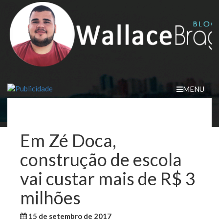
Skip
to
content
MENU
Em Zé Doca,
construção de escola
vai custar mais de R$ 3
milhões
15 de setembro de 2017
WallaceB