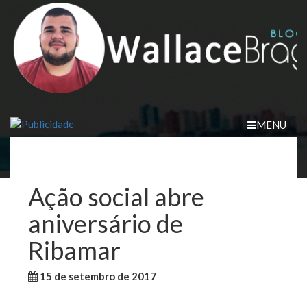
Skip
to
content
MENU
Ação social abre
aniversário de
Ribamar
15 de setembro de 2017
WallaceB
Sem categoria