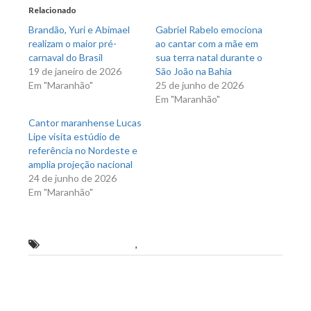
nova
nova
Relacionado
janela)
janela)
Brandão, Yuri e Abimael
Gabriel Rabelo emociona
realizam o maior pré-
ao cantar com a mãe em
carnaval do Brasil
sua terra natal durante o
19 de janeiro de 2026
São João na Bahia
Em "Maranhão"
25 de junho de 2026
Em "Maranhão"
Cantor maranhense Lucas
Lipe visita estúdio de
referência no Nordeste e
amplia projeção nacional
24 de junho de 2026
Em "Maranhão"
Ao lado de Tirullipa
,
Tony Guerra grava novo clipe
Previous Post
Next Post