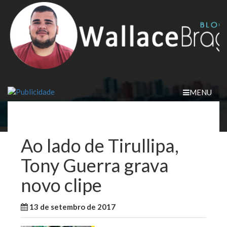
Skip
to
content
MENU
Ao lado de Tirullipa,
Tony Guerra grava
novo clipe
13 de setembro de 2017
WallaceB
Brasil