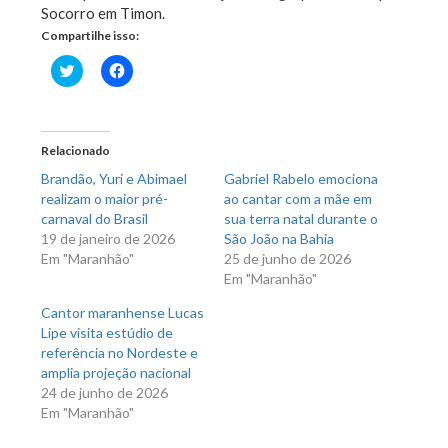
Socorro em Timon.
Compartilhe isso:
Clique
Clique
para
para
compartilhar
compartilhar
no
no
Twitter(abre
Facebook(abre
em
em
nova
nova
Relacionado
janela)
janela)
Brandão, Yuri e Abimael
Gabriel Rabelo emociona
realizam o maior pré-
ao cantar com a mãe em
carnaval do Brasil
sua terra natal durante o
19 de janeiro de 2026
São João na Bahia
Em "Maranhão"
25 de junho de 2026
Em "Maranhão"
Cantor maranhense Lucas
Lipe visita estúdio de
referência no Nordeste e
amplia projeção nacional
24 de junho de 2026
Em "Maranhão"