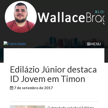
Skip
to
content
MENU
Edilázio Júnior destaca
ID Jovem em Timon
7 de setembro de 2017
WallaceB
Sem categoria
O deputado estadual Edilázio