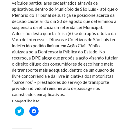
veículos particulares cadastrados através de
aplicativos, dentro do Município de São Luís -, até que o
Plenário do Tribunal de Justiça se posicione acerca da
decisão cautelar do dia 30 de agosto que determinou a
suspensão da eficácia da referida Lei Municipal.
A decisão desta quarta-feira (6) se deu após o Juízo da
Vara de Interesses Difusos e Coletivos de São Luís ter
indeferido pedido liminar em Ação Civil Pública
ajuizada pela Denfensoria Pública do Estado. No
recurso, a DPE alega que propôs a ação visando tutelar
o direito difuso dos consumidores de escolher o meio
de transporte mais adequado, dentro de um quadro de
livre concorrência e da livre iniciativa dos motoristas
“parceiros” – prestadores do serviço de transporte
privado individual remunerado de passageiros
cadastrados em aplicativos.
Compartilhe isso:
Clique
Clique
para
para
compartilhar
compartilhar
no
no
Twitter(abre
Facebook(abre
em
em