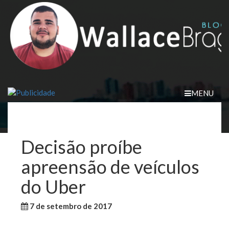
Skip
to
content
MENU
Decisão proíbe
apreensão de veículos
do Uber
7 de setembro de 2017
WallaceB
Sem categoria