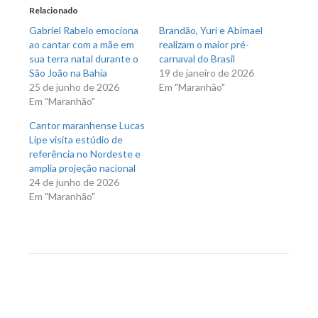
nova
nova
Relacionado
janela)
janela)
Gabriel Rabelo emociona
Brandão, Yuri e Abimael
ao cantar com a mãe em
realizam o maior pré-
sua terra natal durante o
carnaval do Brasil
São João na Bahia
19 de janeiro de 2026
25 de junho de 2026
Em "Maranhão"
Em "Maranhão"
Cantor maranhense Lucas
Lipe visita estúdio de
referência no Nordeste e
amplia projeção nacional
24 de junho de 2026
Em "Maranhão"
Previous Post
Next Post