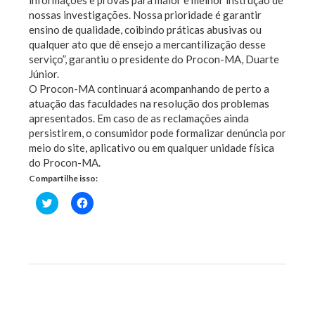
informações e provas para maior e melhor instrução de
nossas investigações. Nossa prioridade é garantir
ensino de qualidade, coibindo práticas abusivas ou
qualquer ato que dê ensejo a mercantilização desse
serviço”, garantiu o presidente do Procon-MA, Duarte
Júnior.
O Procon-MA continuará acompanhando de perto a
atuação das faculdades na resolução dos problemas
apresentados. Em caso de as reclamações ainda
persistirem, o consumidor pode formalizar denúncia por
meio do site, aplicativo ou em qualquer unidade física
do Procon-MA.
Compartilhe isso:
Clique
Clique
para
para
compartilhar
compartilhar
no
no
Twitter(abre
Facebook(abre
em
em
nova
nova
janela)
janela)
Previous Post
Next Post