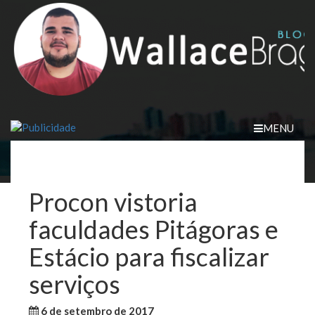
Skip
to
content
MENU
Procon vistoria
faculdades Pitágoras e
Estácio para fiscalizar
serviços
6 de setembro de 2017
WallaceB