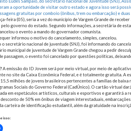
eito Eudes Sampaio, do secretário nacional de Juventude (SNJ), Assi
eram a oportunidade de visitar outro estado e agora isso será possív
assagens gratuitas por comboio (ônibus, trem ou embarcação) e dua
ça-feira (05), seria a vez do município de Vargem Grande de receber
pelo governo do estado. Segundo informações, a secretária de esta
cancelou o evento a mando do governador comunista.
equer informou o motivo do cancelamento, simples, cancelou.
 o secretário nacional de juventude (SNJ), foi informando do cance
rio municipal de juventude de Vargem Grande chegou a pedir desculp
e passagem, o evento foi cancelado por questões políticas, deixan
m?
A emissão do ID Jovem será por meio virtual, por meio de aplicati
te no site da Caixa Econômica Federal, e é totalmente gratuita. A 
 15,5 milhões de jovens brasileiros pertencentes a famílias de baixa 
ramas Sociais do Governo Federal (CadÚnico). O cartão virtual dará 
ada em espetáculos artísticos, culturais e esportivos e garantirá a 
desconto de 50% em ônibus de viagem interestaduais, embarcações e
da carteira de identificação estudantil, além da gratuidade na inscr
e isso:
Clique