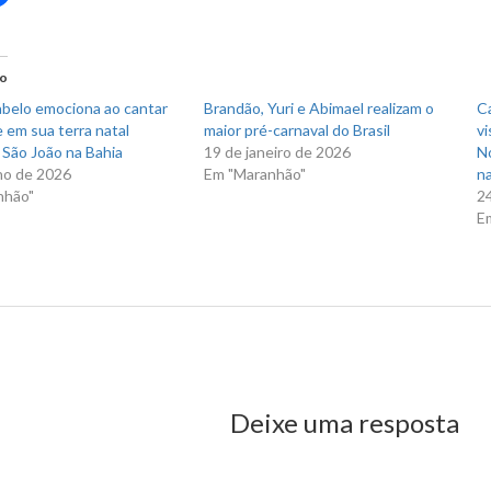
para
rtilhar
compartilhar
no
r(abre
Facebook(abre
em
nova
do
)
janela)
abelo emociona ao cantar
Brandão, Yuri e Abimael realizam o
C
 em sua terra natal
maior pré-carnaval do Brasil
vi
 São João na Bahia
19 de janeiro de 2026
N
ho de 2026
Em "Maranhão"
na
nhão"
2
E
us Post
Deixe uma resposta