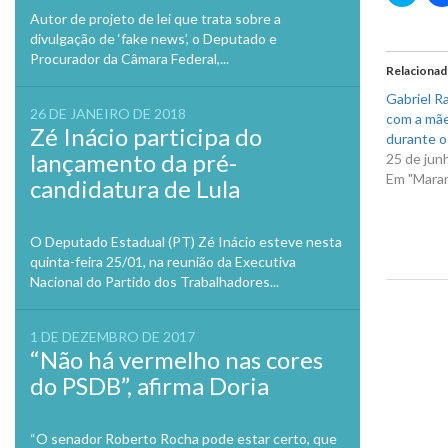
para
compa
Autor de projeto de lei que trata sobre a
no
divulgação de ‘fake news’, o Deputado e
Twitte
em
Procurador da Câmara Federal,...
nova
Relaciona
janela
Gabriel R
26 DE JANEIRO DE 2018
com a mãe
Zé Inácio participa do
durante o
lançamento da pré-
25 de jun
Em "Mara
candidatura de Lula
O Deputado Estadual (PT) Zé Inácio esteve nesta
quinta-feira 25/01, na reunião da Executiva
Nacional do Partido dos Trabalhadores...
Previo
1 DE DEZEMBRO DE 2017
“Não há vermelho nas cores
do PSDB”, afirma Doria
“O senador Roberto Rocha pode estar certo, que