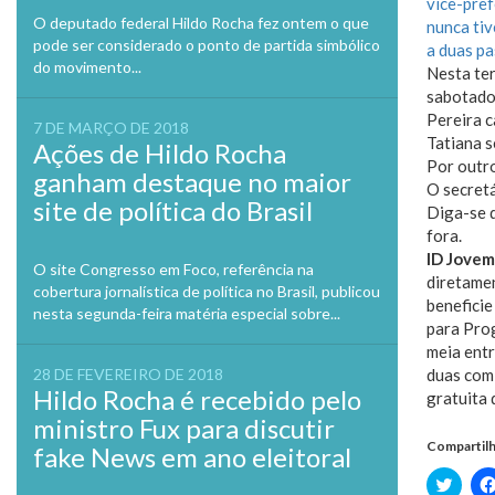
vice-pref
O deputado federal Hildo Rocha fez ontem o que
nunca tiv
pode ser considerado o ponto de partida simbólico
a duas p
do movimento...
Nesta ter
sabotado 
Pereira 
7 DE MARÇO DE 2018
Tatiana s
Ações de Hildo Rocha
Por outro
ganham destaque no maior
O secretá
site de política do Brasil
Diga-se d
fora.
ID Jove
O site Congresso em Foco, referência na
diretamen
cobertura jornalística de política no Brasil, publicou
beneficie
nesta segunda-feira matéria especial sobre...
para Prog
meia entr
duas com 
28 DE FEVEREIRO DE 2018
Hildo Rocha é recebido pelo
gratuita 
ministro Fux para discutir
Compartilh
fake News em ano eleitoral
Clique