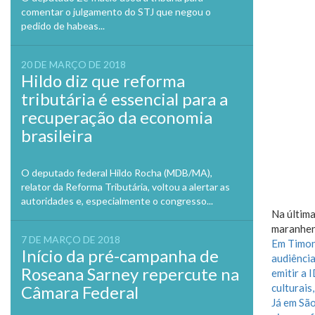
comentar o julgamento do STJ que negou o
pedido de habeas...
20 DE MARÇO DE 2018
Hildo diz que reforma
tributária é essencial para a
recuperação da economia
brasileira
O deputado federal Hildo Rocha (MDB/MA),
relator da Reforma Tributária, voltou a alertar as
autoridades e, especialmente o congresso...
Na última
maranhen
7 DE MARÇO DE 2018
Em Timon 
Início da pré-campanha de
audiência
Roseana Sarney repercute na
emitir a 
culturais,
Câmara Federal
Já em São