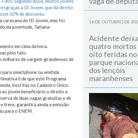
vaga de deput
s Filho. Segundo Assis, muitos jovens
el graças a ID Jovem, que dá direito
s com 50% de desconto.
 a caravana do ID Jovem, mas foi
16 DE OUTUBRO DE 20
do da juventude, Tatiana
Acidente deix
quatro mortos
lamento em cima da hora.
oito feridas no
as pelo fato.
do milhares de vargem-grandenses de
parque naciona
dos lençóis
vo para smartphone ou emitida
maranhenses
estimativa é de que este Programa
renda, inscritas no Cadastro Único
ao jovem beneficiário o direito a
reserva de duas vagas gratuitas e de
 trens, garantirá ainda a emissão
ição para o ENEM.