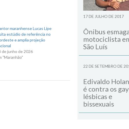
17 DE JULHO DE 2017
antor maranhense Lucas Lipe
Ônibus esmag
sita estúdio de referência no
motociclista e
ordeste e amplia projeção
São Luís
cional
4 de junho de 2026
m "Maranhão"
22 DE SETEMBRO DE 20
Edivaldo Hola
é contra os gay
Next Post
lésbicas e
bissexuais