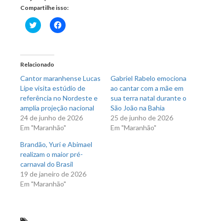
Compartilhe isso:
Clique
Clique
para
para
compartilhar
compartilhar
no
no
Twitter(abre
Facebook(abre
em
em
nova
nova
Relacionado
janela)
janela)
Cantor maranhense Lucas
Gabriel Rabelo emociona
Lipe visita estúdio de
ao cantar com a mãe em
referência no Nordeste e
sua terra natal durante o
amplia projeção nacional
São João na Bahia
24 de junho de 2026
25 de junho de 2026
Em "Maranhão"
Em "Maranhão"
Brandão, Yuri e Abimael
realizam o maior pré-
carnaval do Brasil
19 de janeiro de 2026
Em "Maranhão"
Lula chega hoje a São Luís e encerra agenda no