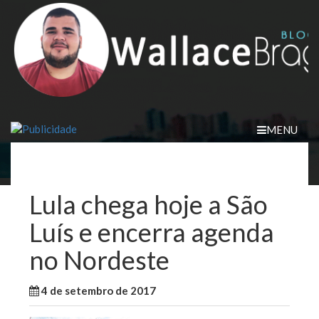
Skip
to
content
MENU
Lula chega hoje a São
Luís e encerra agenda
no Nordeste
4 de setembro de 2017
WallaceB
Brasil