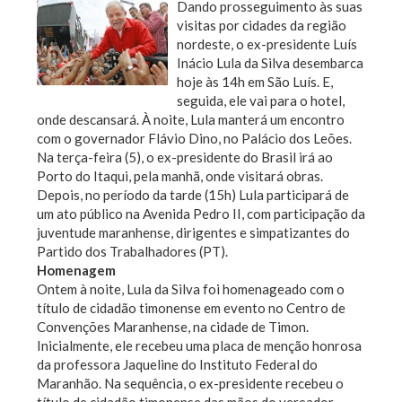
Dando prosseguimento às suas
visitas por cidades da região
nordeste, o ex-presidente Luís
Inácio Lula da Silva desembarca
hoje às 14h em São Luís. E,
seguida, ele vai para o hotel,
onde descansará. À noite, Lula manterá um encontro
com o governador Flávio Dino, no Palácio dos Leões.
Na terça-feira (5), o ex-presidente do Brasil irá ao
Porto do Itaqui, pela manhã, onde visitará obras.
Depois, no período da tarde (15h) Lula participará de
um ato público na Avenida Pedro II, com participação da
juventude maranhense, dirigentes e simpatizantes do
Partido dos Trabalhadores (PT).
Homenagem
Ontem à noite, Lula da Silva foi homenageado com o
título de cidadão timonense em evento no Centro de
Convenções Maranhense, na cidade de Timon.
Inicialmente, ele recebeu uma placa de menção honrosa
da professora Jaqueline do Instituto Federal do
Maranhão. Na sequência, o ex-presidente recebeu o