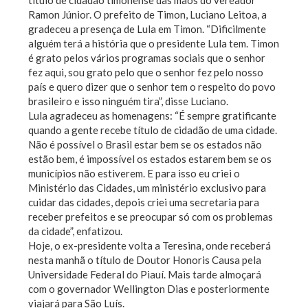
título de cidadão timonense das mãos do vereador
Ramon Júnior. O prefeito de Timon, Luciano Leitoa, a
gradeceu a presença de Lula em Timon. “Dificilmente
alguém terá a história que o presidente Lula tem. Timon
é grato pelos vários programas sociais que o senhor
fez aqui, sou grato pelo que o senhor fez pelo nosso
país e quero dizer que o senhor tem o respeito do povo
brasileiro e isso ninguém tira”, disse Luciano.
Lula agradeceu as homenagens: “É sempre gratificante
quando a gente recebe título de cidadão de uma cidade.
Não é possível o Brasil estar bem se os estados não
estão bem, é impossível os estados estarem bem se os
municípios não estiverem. E para isso eu criei o
Ministério das Cidades, um ministério exclusivo para
cuidar das cidades, depois criei uma secretaria para
receber prefeitos e se preocupar só com os problemas
da cidade”, enfatizou.
Hoje, o ex-presidente volta a Teresina, onde receberá
nesta manhã o título de Doutor Honoris Causa pela
Universidade Federal do Piauí. Mais tarde almoçará
com o governador Wellington Dias e posteriormente
viajará para São Luís.