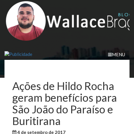
Skip
to
content
MENU
Ações de Hildo Rocha
geram benefícios para
São João do Paraíso e
Buritirana
4 de setembro de 2017
WallaceB