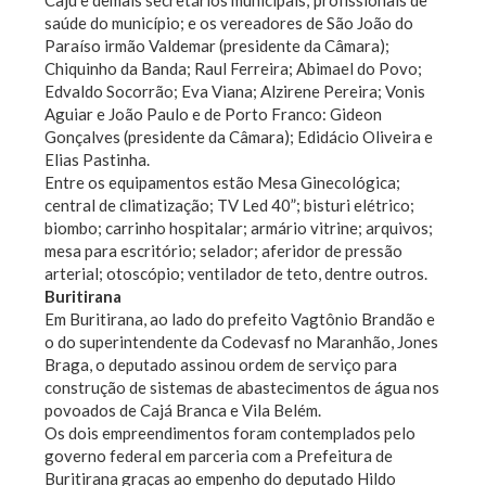
Caju e demais secretários municipais; profissionais de
saúde do município; e os vereadores de São João do
Paraíso irmão Valdemar (presidente da Câmara);
Chiquinho da Banda; Raul Ferreira; Abimael do Povo;
Edvaldo Socorrão; Eva Viana; Alzirene Pereira; Vonis
Aguiar e João Paulo e de Porto Franco: Gideon
Gonçalves (presidente da Câmara); Edidácio Oliveira e
Elias Pastinha.
Entre os equipamentos estão Mesa Ginecológica;
central de climatização; TV Led 40”; bisturi elétrico;
biombo; carrinho hospitalar; armário vitrine; arquivos;
mesa para escritório; selador; aferidor de pressão
arterial; otoscópio; ventilador de teto, dentre outros.
Buritirana
Em Buritirana, ao lado do prefeito Vagtônio Brandão e
o do superintendente da Codevasf no Maranhão, Jones
Braga, o deputado assinou ordem de serviço para
construção de sistemas de abastecimentos de água nos
povoados de Cajá Branca e Vila Belém.
Os dois empreendimentos foram contemplados pelo
governo federal em parceria com a Prefeitura de
Buritirana graças ao empenho do deputado Hildo