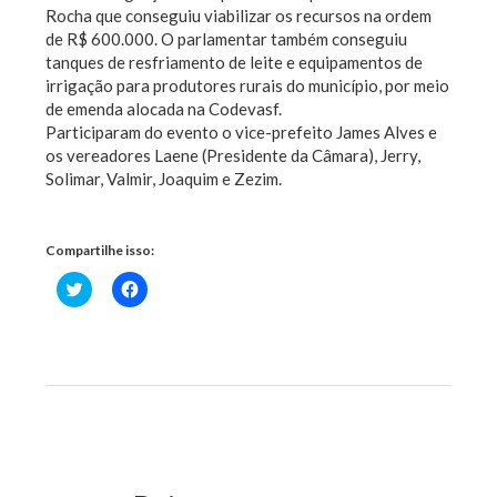
Rocha que conseguiu viabilizar os recursos na ordem
de R$ 600.000. O parlamentar também conseguiu
tanques de resfriamento de leite e equipamentos de
irrigação para produtores rurais do município, por meio
de emenda alocada na Codevasf.
Participaram do evento o vice-prefeito James Alves e
os vereadores Laene (Presidente da Câmara), Jerry,
Solimar, Valmir, Joaquim e Zezim.
Compartilhe isso:
Clique
Clique
para
para
compartilhar
compartilhar
no
no
Twitter(abre
Facebook(abre
em
em
nova
nova
janela)
janela)
Previous Post
Next Post