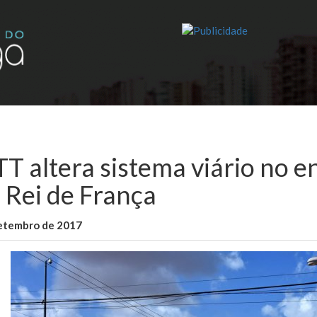
T altera sistema viário no e
s Rei de França
setembro de 2017
WallaceB
Sem categoria