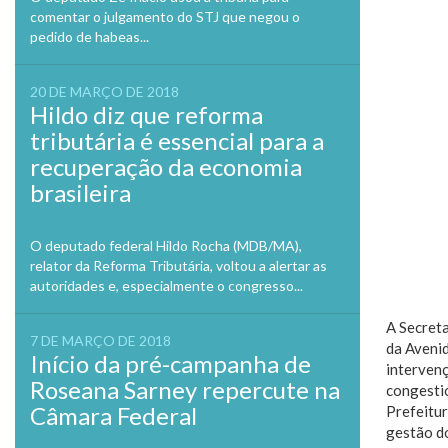
comentar o julgamento do STJ que negou o
pedido de habeas...
20 DE MARÇO DE 2018
Hildo diz que reforma
tributária é essencial para a
recuperação da economia
brasileira
O deputado federal Hildo Rocha (MDB/MA),
relator da Reforma Tributária, voltou a alertar as
autoridades e, especialmente o congresso...
A Secreta
7 DE MARÇO DE 2018
da Avenid
Início da pré-campanha de
intervenç
Roseana Sarney repercute na
congestio
Câmara Federal
Prefeitur
gestão do