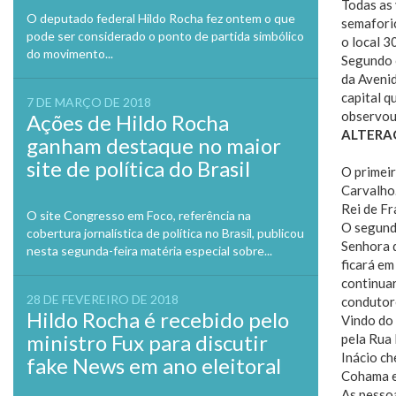
Todas as 
O deputado federal Hildo Rocha fez ontem o que
semaforic
pode ser considerado o ponto de partida simbólico
o local 3
do movimento...
Segundo 
da Avenid
capital q
7 DE MARÇO DE 2018
observou 
Ações de Hildo Rocha
ALTERA
ganham destaque no maior
site de política do Brasil
O primeir
Carvalho.
Rei de Fr
O site Congresso em Foco, referência na
O segund
cobertura jornalística de política no Brasil, publicou
Senhora d
nesta segunda-feira matéria especial sobre...
ficará em
continua
28 DE FEVEREIRO DE 2018
condutor
Hildo Rocha é recebido pelo
Vindo do 
ministro Fux para discutir
pela Rua 
Inácio ch
fake News em ano eleitoral
Cohama e
As pessoa