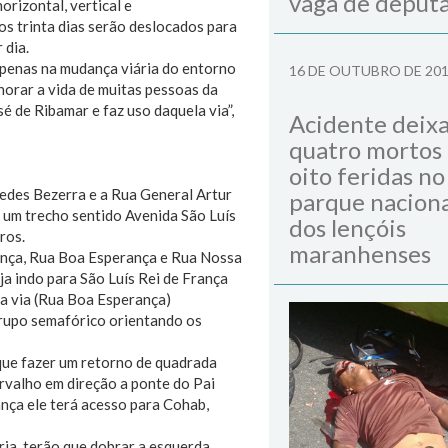
vaga de deput
rizontal, vertical e
s trinta dias serão deslocados para
 dia.
apenas na mudança viária do entorno
16 DE OUTUBRO DE 20
horar a vida de muitas pessoas da
é de Ribamar e faz uso daquela via”,
Acidente deix
quatro mortos
oito feridas no
pedes Bezerra e a Rua General Artur
parque naciona
 um trecho sentido Avenida São Luís
dos lençóis
ros.
maranhenses
ança, Rua Boa Esperança e Rua Nossa
ja indo para São Luís Rei de França
sa via (Rua Boa Esperança)
rupo semafórico orientando os
 que fazer um retorno de quadrada
rvalho em direção a ponte do Pai
nça ele terá acesso para Cohab,
ia, terão que dobrar a esquerda,