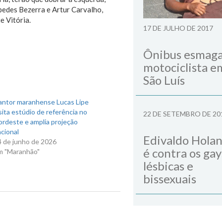
pedes Bezerra e Artur Carvalho,
e Vitória.
17 DE JULHO DE 2017
Ônibus esmag
motociclista e
São Luís
antor maranhense Lucas Lipe
sita estúdio de referência no
22 DE SETEMBRO DE 20
ordeste e amplia projeção
cional
Edivaldo Hola
4 de junho de 2026
é contra os gay
m "Maranhão"
lésbicas e
bissexuais
Next Post