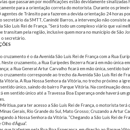
vias que passaram por modificações estão devidamente sinalizadas ho
amente para a orientação correta do motorista. Durante os primeiro
0 agentes de Trânsito para fazerem a devida orientação 24 horas por
o secretário da SMTT, Canindé Barros, a intervenção não consiste 
a São Luís Rei de França. “Será todo um complexo viário que vai mel
ue transitam pela região, inclusive quem mora no município de São Jos
o secretário.
ÇÕES
o cruzamento é o da Avenida São Luís Rei de França com a Rua Eurí
 Neste cruzamento, a Rua Eurípedes Bezerra ficará em mão única em
ança; a Rua General Artur Carvalho ficará em mão única, sentido bair
o cruzamento corresponde ao trecho da Avenida São Luís Rei de Fr
a Vitória. A Rua Nossa Senhora da Vitória, no trecho próximo a igre
 sentido único, saindo do bairro Parque Vitória. Na continuação des
rá em sentido único até a Travessa Boa Esperança onde haverá um g
es.
Miritiua, para ter acesso a São Luís Rei de França, o motorista terá
Minas Gerais, Rio Grande do Sul, Mato Grosso; Cruzando a Artur Ca
egando à Nossa Senhora da Vitória. “Chegando a São Luís Rei de Fra
 Olho d’Água”.
s que trafegam pela Rua Boa Esperança, em direção ao Parque Vitor