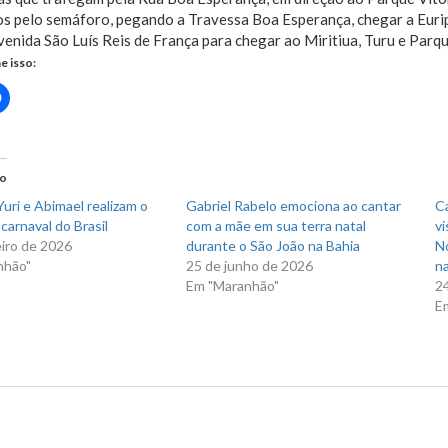
os pelo semáforo, pegando a Travessa Boa Esperança, chegar a Euri
venida São Luís Reis de França para chegar ao Miritiua, Turu e Parqu
e isso:
Clique
para
rtilhar
compartilhar
no
r(abre
Facebook(abre
em
nova
do
)
janela)
uri e Abimael realizam o
Gabriel Rabelo emociona ao cantar
C
carnaval do Brasil
com a mãe em sua terra natal
vi
eiro de 2026
durante o São João na Bahia
N
nhão"
25 de junho de 2026
na
Em "Maranhão"
2
E
us Post