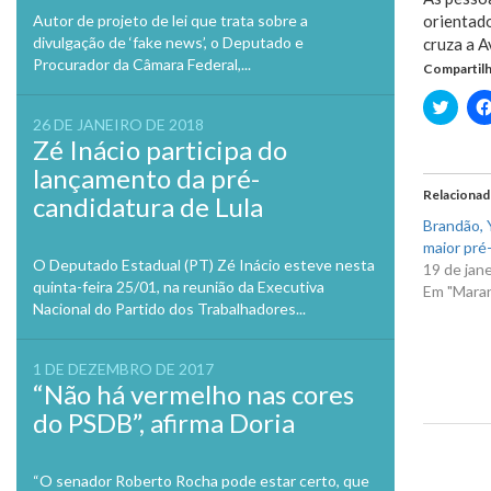
Autor de projeto de lei que trata sobre a
orientad
divulgação de ‘fake news’, o Deputado e
cruza a A
Procurador da Câmara Federal,...
Compartilh
Clique
para
26 DE JANEIRO DE 2018
compa
Zé Inácio participa do
no
Twitte
lançamento da pré-
em
nova
Relaciona
candidatura de Lula
janela
Brandão, Y
maior pré-
O Deputado Estadual (PT) Zé Inácio esteve nesta
19 de jan
quinta-feira 25/01, na reunião da Executiva
Em "Mara
Nacional do Partido dos Trabalhadores...
1 DE DEZEMBRO DE 2017
“Não há vermelho nas cores
do PSDB”, afirma Doria
Previo
“O senador Roberto Rocha pode estar certo, que