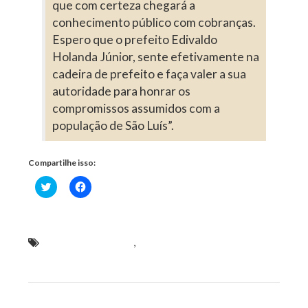
que com certeza chegará a
conhecimento público com cobranças.
Espero que o prefeito Edivaldo
Holanda Júnior, sente efetivamente na
cadeira de prefeito e faça valer a sua
autoridade para honrar os
compromissos assumidos com a
população de São Luís”.
Compartilhe isso:
Clique
Clique
para
para
compartilhar
compartilhar
no
no
Twitter(abre
Facebook(abre
em
em
nova
nova
diz Cézar Bombeiro
,
Problemas da prefeitura que
janela)
janela)
afetam as instituições públicas de serviços refletem
negativamente na população
Previous Post
Next Post