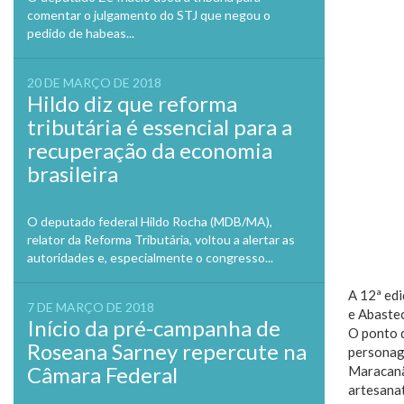
comentar o julgamento do STJ que negou o
pedido de habeas...
20 DE MARÇO DE 2018
Hildo diz que reforma
tributária é essencial para a
recuperação da economia
brasileira
O deputado federal Hildo Rocha (MDB/MA),
relator da Reforma Tributária, voltou a alertar as
autoridades e, especialmente o congresso...
A 12ª edi
7 DE MARÇO DE 2018
e Abastec
Início da pré-campanha de
O ponto d
Roseana Sarney repercute na
personag
Câmara Federal
Maracanã.
artesanat