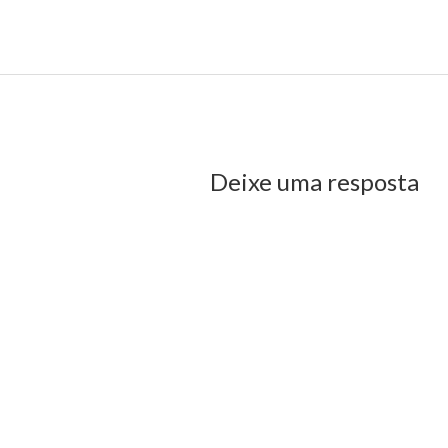
ha São Luís é espaço de valorização da arte e da cultura maranhense
us Post
Deixe uma resposta