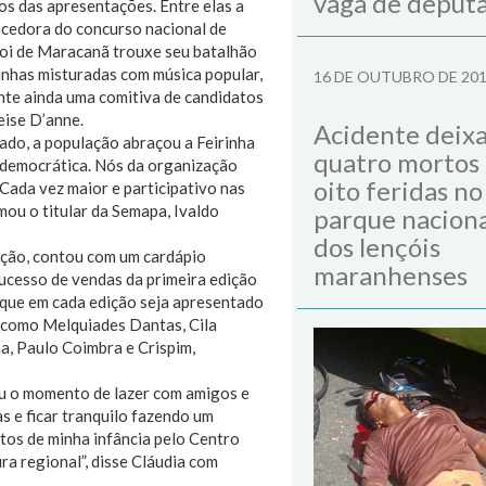
vaga de deput
os das apresentações. Entre elas a
encedora do concurso nacional de
Boi de Maracanã trouxe seu batalhão
inhas misturadas com música popular,
16 DE OUTUBRO DE 20
te ainda uma comitiva de candidatos
eise D’anne.
Acidente deix
dado, a população abraçou a Feirinha
quatro mortos
s democrática. Nós da organização
oito feridas no
Cada vez maior e participativo nas
mou o titular da Semapa, Ivaldo
parque naciona
dos lençóis
ição, contou com um cardápio
maranhenses
sucesso de vendas da primeira edição
 que em cada edição seja apresentado
s como Melquiades Dantas, Cila
a, Paulo Coimbra e Crispim,
u o momento de lazer com amigos e
s e ficar tranquilo fazendo um
tos de minha infância pelo Centro
ra regional”, disse Cláudia com