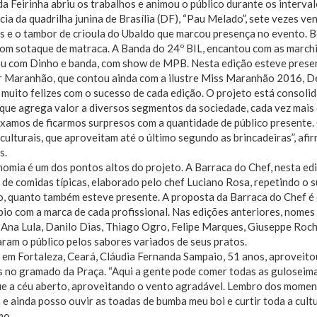
a Feirinha abriu os trabalhos e animou o público durante os interval
cia da quadrilha junina de Brasília (DF), “Pau Melado”, sete vezes v
s e o tambor de crioula do Ubaldo que marcou presença no evento. 
com sotaque de matraca. A Banda do 24º BIL, encantou com as march
ou com Dinho e banda, com show de MPB. Nesta edição esteve presen
r Maranhão, que contou ainda com a ilustre Miss Maranhão 2016, D
muito felizes com o sucesso de cada edição. O projeto está consoli
 que agrega valor a diversos segmentos da sociedade, cada vez mai
xamos de ficarmos surpresos com a quantidade de público presente. 
culturais, que aproveitam até o último segundo as brincadeiras”, afir
s.
omia é um dos pontos altos do projeto. A Barraca do Chef, nesta ed
de comidas típicas, elaborado pelo chef Luciano Rosa, repetindo o 
o, quanto também esteve presente. A proposta da Barraca do Chef é
io com a marca de cada profissional. Nas edições anteriores, nome
Ana Lula, Danilo Dias, Thiago Ogro, Felipe Marques, Giuseppe Roch
ram o público pelos sabores variados de seus pratos.
em Fortaleza, Ceará, Cláudia Fernanda Sampaio, 51 anos, aproveito
s no gramado da Praça. “Aqui a gente pode comer todas as guloseima
ue a céu aberto, aproveitando o vento agradável. Lembro dos momen
 e ainda posso ouvir as toadas de bumba meu boi e curtir toda a cultu
mo.