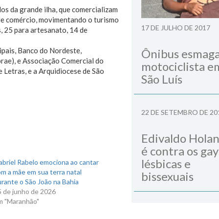
os da grande ilha, que comercializam
 de comércio, movimentando o turismo
17 DE JULHO DE 2017
s, 25 para artesanato, 14 de
ipais, Banco do Nordeste,
Ônibus esmag
rae), e Associação Comercial do
motociclista e
Letras, e a Arquidiocese de São
São Luís
22 DE SETEMBRO DE 20
Edivaldo Hola
é contra os gay
lésbicas e
briel Rabelo emociona ao cantar
m a mãe em sua terra natal
bissexuais
rante o São João na Bahia
5 de junho de 2026
m "Maranhão"