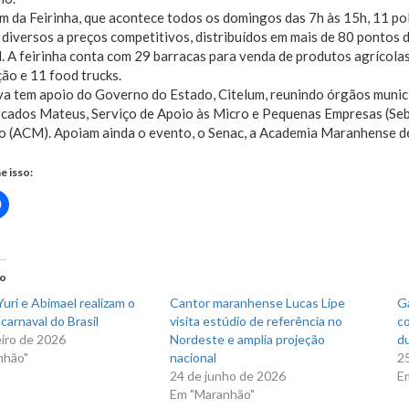
m da Feirinha, que acontece todos os domingos das 7h às 15h, 11 pol
diversos a preços competitivos, distribuídos em mais de 80 pontos
l. A feirinha conta com 29 barracas para venda de produtos agrícola
ão e 11 food trucks.
iva tem apoio do Governo do Estado, Citelum, reunindo órgãos munic
cados Mateus, Serviço de Apoio às Micro e Pequenas Empresas (Seb
 (ACM). Apoiam ainda o evento, o Senac, a Academia Maranhense de 
e isso:
Clique
para
rtilhar
compartilhar
no
r(abre
Facebook(abre
em
nova
do
)
janela)
uri e Abimael realizam o
Cantor maranhense Lucas Lipe
Ga
carnaval do Brasil
visita estúdio de referência no
co
eiro de 2026
Nordeste e amplia projeção
du
nhão"
nacional
2
24 de junho de 2026
E
Em "Maranhão"