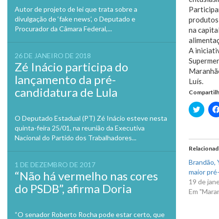
Autor de projeto de lei que trata sobre a
Participa
divulgação de ‘fake news’, o Deputado e
produtos 
Procurador da Câmara Federal,...
na capita
alimentaç
A iniciat
26 DE JANEIRO DE 2018
Supermer
Zé Inácio participa do
Maranhão
lançamento da pré-
Luís.
candidatura de Lula
Compartilh
Clique
para
O Deputado Estadual (PT) Zé Inácio esteve nesta
compa
no
quinta-feira 25/01, na reunião da Executiva
Twitte
Nacional do Partido dos Trabalhadores...
em
nova
Relaciona
janela
Brandão, Y
1 DE DEZEMBRO DE 2017
maior pré-
“Não há vermelho nas cores
19 de jan
do PSDB”, afirma Doria
Em "Mara
“O senador Roberto Rocha pode estar certo, que