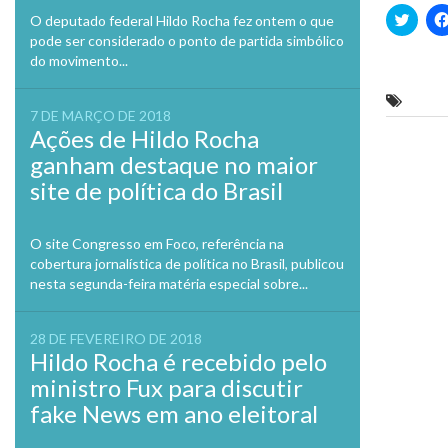
Clique
O deputado federal Hildo Rocha fez ontem o que
para
pode ser considerado o ponto de partida simbólico
compa
no
do movimento...
Twitte
em
nova
André 
janela
7 DE MARÇO DE 2018
Ações de Hildo Rocha
Previo
ganham destaque no maior
site de política do Brasil
O site Congresso em Foco, referência na
cobertura jornalística de política no Brasil, publicou
nesta segunda-feira matéria especial sobre...
28 DE FEVEREIRO DE 2018
Hildo Rocha é recebido pelo
ministro Fux para discutir
fake News em ano eleitoral