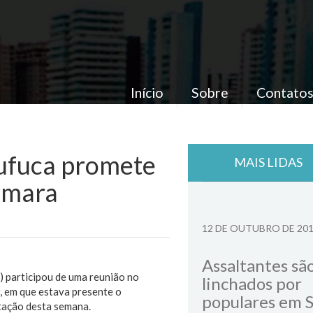
Início
Sobre
Contato
ufuca promete
MAIS LIDAS
Câmara
12 DE OUTUBRO DE 20
Assaltantes sã
 participou de uma reunião no
linchados por
, em que estava presente o
populares em 
tação desta semana.