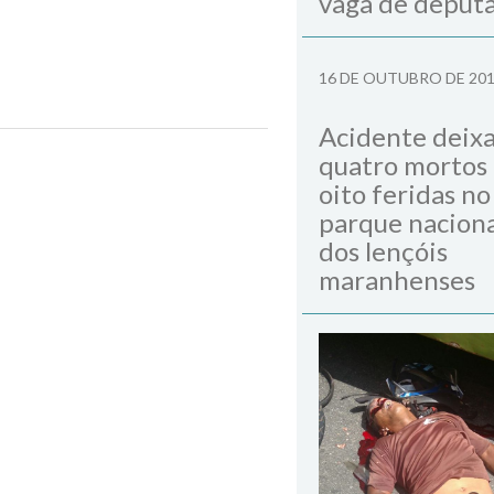
vaga de deput
16 DE OUTUBRO DE 20
 com Temer
Acidente deix
quatro mortos
Next Post
oito feridas no
parque naciona
dos lençóis
maranhenses