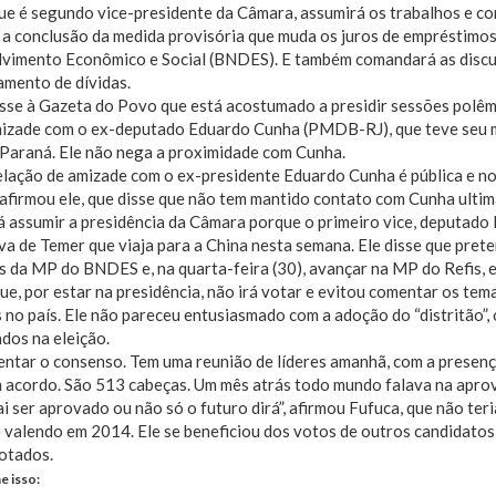
ue é segundo vice-presidente da Câmara, assumirá os trabalhos e c
e a conclusão da medida provisória que muda os juros de empréstimo
vimento Econômico e Social (BNDES). E também comandará as discus
amento de dívidas.
isse à Gazeta do Povo que está acostumado a presidir sessões polê
mizade com o ex-deputado Eduardo Cunha (PMDB-RJ), que teve seu 
 Paraná. Ele não nega a proximidade com Cunha.
elação de amizade com o ex-presidente Eduardo Cunha é pública e n
 afirmou ele, que disse que não tem mantido contato com Cunha ulti
rá assumir a presidência da Câmara porque o primeiro vice, deputa
va de Temer que viaja para a China nesta semana. Ele disse que prete
 da MP do BNDES e, na quarta-feira (30), avançar na MP do Refis, e, 
ue, por estar na presidência, não irá votar e evitou comentar os te
s no país. Ele não pareceu entusiasmado com a adoção do “distritão”, 
dos na eleição.
ntar o consenso. Tem uma reunião de líderes amanhã, com a presenç
 acordo. São 513 cabeças. Um mês atrás todo mundo falava na aprova
i ser aprovado ou não só o futuro dirá”, afirmou Fufuca, que não teria
 valendo em 2014. Ele se beneficiou dos votos de outros candidatos
otados.
e isso: