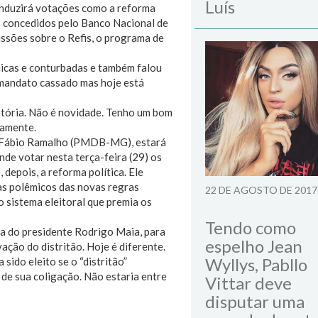
Luís
onduzirá votações como a reforma
s concedidos pelo Banco Nacional de
sões sobre o Refis, o programa de
micas e conturbadas e também falou
mandato cassado mas hoje está
otória. Não é novidade. Tenho um bom
mamente.
do Fábio Ramalho (PMDB-MG), estará
nde votar nesta terça-feira (29) os
depois, a reforma política. Ele
mas polêmicos das novas regras
22 DE AGOSTO DE 2017
o sistema eleitoral que premia os
Tendo como
a do presidente Rodrigo Maia, para
espelho Jean
ção do distritão. Hoje é diferente.
Wyllys, Pabllo
 sido eleito se o “distritão”
 de sua coligação. Não estaria entre
Vittar deve
disputar uma