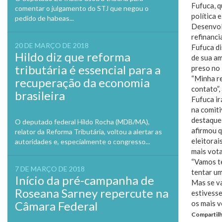
Fufuca, q
comentar o julgamento do STJ que negou o
política 
pedido de habeas...
Desenvol
refinanci
20 DE MARÇO DE 2018
Fufuca d
Hildo diz que reforma
de sua a
tributária é essencial para a
preso no
“Minha r
recuperação da economia
contato”,
brasileira
Fufuca i
na comiti
destaques
O deputado federal Hildo Rocha (MDB/MA),
afirmou q
relator da Reforma Tributária, voltou a alertar as
eleitorai
autoridades e, especialmente o congresso...
mais vota
“Vamos te
7 DE MARÇO DE 2018
tentar um
Início da pré-campanha de
Mas se va
Roseana Sarney repercute na
estivesse
Câmara Federal
os mais v
Compartilh