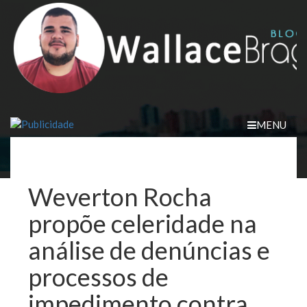
Skip
to
content
MENU
Weverton Rocha
propõe celeridade na
análise de denúncias e
processos de
impedimento contra