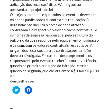
aplicação dos recursos”, disse Wellington ao
apresentar o projeto de lei.
O projeto estabelece que todos os eventos devem ter
os dados publicizados durante a sua realização. O
detalhamento incluirá o nome de cada atração
contratada e o respectivo valor do cachê contratual; e
os nomes da empresa responsável pela estrutura do
palco e o da que responde pelo equipamento iluminação
e de som, com os valores contratuais respectivos. A
origem dos recursos para as contratações também
deve ser divulgada. Em caso de descumprimento, os
responsáveis pelo evento receberão uma advertência,
quando da primeira autuação da infração, e multa,
quando da segunda, que variará entre R$ 1 mil a R$ 100
mil.
Compartilhe isso:
Clique
Clique
para
para
compartilhar
compartilhar
no
no
Twitter(abre
Facebook(abre
em
em
nova
nova