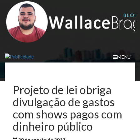
Skip
to
content
MENU
Projeto de lei obriga
divulgação de gastos
com shows pagos com
dinheiro público
20 de agosto de 2017
WallaceB
Notícias