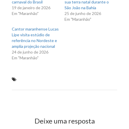
carnaval do Brasil
sua terra natal durante o
19 de janeiro de 2026
São João na Bahia
Em "Maranhão"
25 de junho de 2026
Em "Maranhão"
Cantor maranhense Lucas
Lipe visita estúdio de
referência no Nordeste e
amplia projeção nacional
24 de junho de 2026
Em "Maranhão"
Garota White assegura bater recorde de público em
São Luís
Previous Post
Next Post
Deixe uma resposta