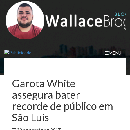
Skip
to
content
MENU
Garota White
assegura bater
recorde de público em
São Luís
20 de agosto de 2017
WallaceB
Cultura