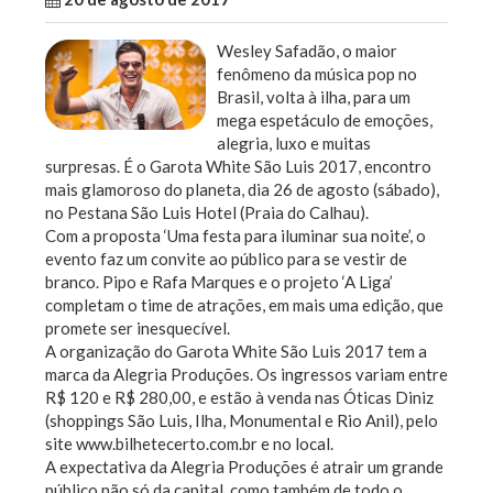
Wesley Safadão, o maior
fenômeno da música pop no
Brasil, volta à ilha, para um
mega espetáculo de emoções,
alegria, luxo e muitas
surpresas. É o Garota White São Luis 2017, encontro
mais glamoroso do planeta, dia 26 de agosto (sábado),
no Pestana São Luis Hotel (Praia do Calhau).
Com a proposta ‘Uma festa para iluminar sua noite’, o
evento faz um convite ao público para se vestir de
branco. Pipo e Rafa Marques e o projeto ‘A Liga’
completam o time de atrações, em mais uma edição, que
promete ser inesquecível.
A organização do Garota White São Luis 2017 tem a
marca da Alegria Produções. Os ingressos variam entre
R$ 120 e R$ 280,00, e estão à venda nas Óticas Diniz
(shoppings São Luis, Ilha, Monumental e Rio Anil), pelo
site www.bilhetecerto.com.br e no local.
A expectativa da Alegria Produções é atrair um grande
público não só da capital, como também de todo o