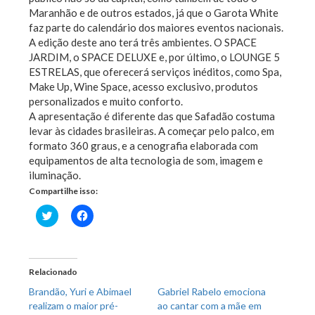
Maranhão e de outros estados, já que o Garota White
faz parte do calendário dos maiores eventos nacionais.
A edição deste ano terá três ambientes. O SPACE
JARDIM, o SPACE DELUXE e, por último, o LOUNGE 5
ESTRELAS, que oferecerá serviços inéditos, como Spa,
Make Up, Wine Space, acesso exclusivo, produtos
personalizados e muito conforto.
A apresentação é diferente das que Safadão costuma
levar às cidades brasileiras. A começar pelo palco, em
formato 360 graus, e a cenografia elaborada com
equipamentos de alta tecnologia de som, imagem e
iluminação.
Compartilhe isso:
Clique
Clique
para
para
compartilhar
compartilhar
no
no
Twitter(abre
Facebook(abre
em
em
nova
nova
Relacionado
janela)
janela)
Brandão, Yuri e Abimael
Gabriel Rabelo emociona
realizam o maior pré-
ao cantar com a mãe em