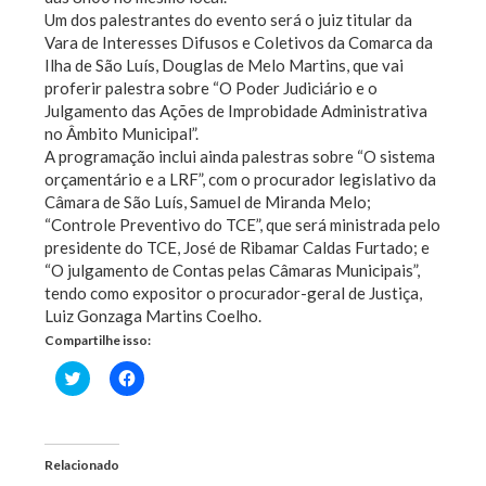
Um dos palestrantes do evento será o juiz titular da
Vara de Interesses Difusos e Coletivos da Comarca da
Ilha de São Luís, Douglas de Melo Martins, que vai
proferir palestra sobre “O Poder Judiciário e o
Julgamento das Ações de Improbidade Administrativa
no Âmbito Municipal”.
A programação inclui ainda palestras sobre “O sistema
orçamentário e a LRF”, com o procurador legislativo da
Câmara de São Luís, Samuel de Miranda Melo;
“Controle Preventivo do TCE”, que será ministrada pelo
presidente do TCE, José de Ribamar Caldas Furtado; e
“O julgamento de Contas pelas Câmaras Municipais”,
tendo como expositor o procurador-geral de Justiça,
Luiz Gonzaga Martins Coelho.
Compartilhe isso:
Clique
Clique
para
para
compartilhar
compartilhar
no
no
Twitter(abre
Facebook(abre
em
em
nova
nova
Relacionado
janela)
janela)