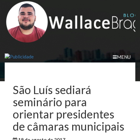
Skip
to
content
MENU
São Luís sediará
seminário para
orientar presidentes
de câmaras municipais
19 de agosto de 2017
WallaceB
Política