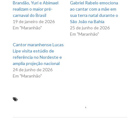
Brandão, Yuri e Abimael
Gabriel Rabelo emociona
realizam o maior pré-
ao cantar com a mãe em
carnaval do Brasil
sua terra natal durante o
19 de janeiro de 2026
São João na Bahia
Em "Maranhão"
25 de junho de 2026
Em "Maranhão"
Cantor maranhense Lucas
Lipe visita estúdio de
referência no Nordeste e
amplia projeção nacional
24 de junho de 2026
Em "Maranhão"
São Luís sediará seminário para orientar
presidentes de câmaras municipais
,
Vereador Astro de
Ogum (PR)
Previous Post
Next Post