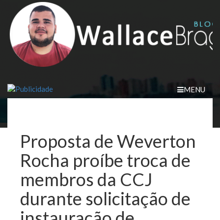
Skip
to
content
MENU
Proposta de Weverton
Rocha proíbe troca de
membros da CCJ
durante solicitação de
instauração de