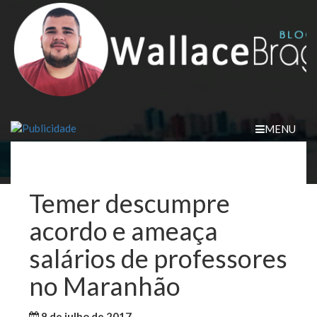
Skip
to
content
MENU
Temer descumpre
acordo e ameaça
salários de professores
no Maranhão
8 de julho de 2017
WallaceB
Notícias