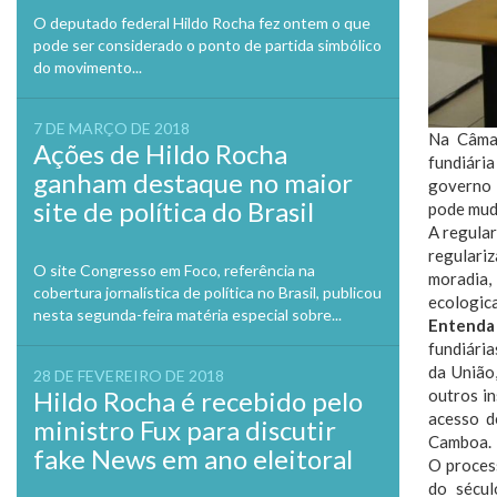
O deputado federal Hildo Rocha fez ontem o que
pode ser considerado o ponto de partida simbólico
do movimento...
7 DE MARÇO DE 2018
Na Câmar
Ações de Hildo Rocha
fundiári
ganham destaque no maior
governo 
site de política do Brasil
pode muda
A regular
regulariz
O site Congresso em Foco, referência na
moradia,
cobertura jornalística de política no Brasil, publicou
ecologic
nesta segunda-feira matéria especial sobre...
Entenda
fundiária
da União,
28 DE FEVEREIRO DE 2018
outros in
Hildo Rocha é recebido pelo
acesso d
ministro Fux para discutir
Camboa.
fake News em ano eleitoral
O proces
do sécu