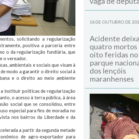
vaga de deput
16 DE OUTUBRO DE 20
Acidente deix
ntos, solicitando a regularização
quatro mortos
tramente, positiva a parceria entre
o o da regularização fundiária, que
oito feridas no
e o vereador.
parque naciona
icas, ambientais e sociais que visam à
dos lençóis
de modo a garantir o direito social à
maranhenses
rbana e o direito ao meio ambiente
a instituir políticas de regularização
anto, o acesso à terra pública, à área
usão social que se consolidou, entre
uso especial para fins de moradia no
vista nos bairros da Liberdade e da
acelerada a partir da segunda metade
conômico de agro-exportador para