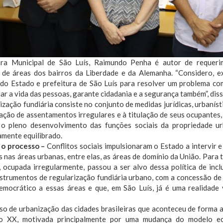
a Municipal de São Luís, Raimundo Penha é autor de requerime
a de áreas dos bairros da Liberdade e da Alemanha. “Considero, ex
do Estado e prefeitura de São Luís para resolver um problema com
r a vida das pessoas, garante cidadania e a segurança também”, diss
ização fundiária consiste no conjunto de medidas jurídicas, urbaníst
ação de assentamentos irregulares e à titulação de seus ocupantes, 
 o pleno desenvolvimento das funções sociais da propriedade u
amente equilibrado.
 o processo –
Conflitos sociais impulsionaram o Estado a intervir e 
s nas áreas urbanas, entre elas, as áreas de domínio da União. Para t
 ocupada irregularmente, passou a ser alvo dessa política de incl
strumentos de regularização fundiária urbano, com a concessão de 
emocrático a essas áreas e que, em São Luís, já é uma realidade 
so de urbanização das cidades brasileiras que aconteceu de forma 
lo XX, motivada principalmente por uma mudança do modelo e