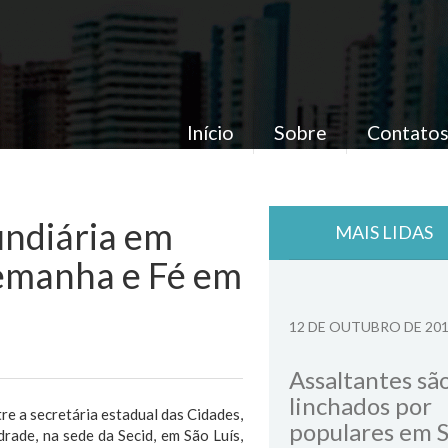
Início
Sobre
Contato
undiária em
MAIS LIDAS
lemanha e Fé em
12 DE OUTUBRO DE 20
Assaltantes sã
linchados por
e a secretária estadual das Cidades,
populares em 
rade, na sede da Secid, em São Luís,