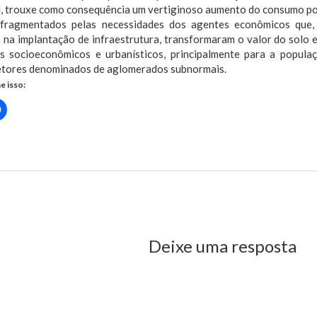
al, trouxe como consequência um vertiginoso aumento do consumo po
fragmentados pelas necessidades dos agentes econômicos que,
a na implantação de infraestrutura, transformaram o valor do solo
s socioeconômicos e urbanísticos, principalmente para a popula
etores denominados de aglomerados subnormais.
e isso:
Clique
para
rtilhar
compartilhar
no
r(abre
Facebook(abre
em
nova
)
janela)
us Post
Deixe uma resposta