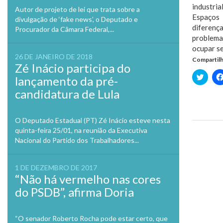
industri
Autor de projeto de lei que trata sobre a
Espaços 
divulgação de ‘fake news’, o Deputado e
diferenç
Procurador da Câmara Federal,...
problema
ocupar s
26 DE JANEIRO DE 2018
Compartilh
Zé Inácio participa do
Clique
lançamento da pré-
para
compa
candidatura de Lula
no
Twitte
em
nova
O Deputado Estadual (PT) Zé Inácio esteve nesta
janela
quinta-feira 25/01, na reunião da Executiva
Previo
Nacional do Partido dos Trabalhadores...
1 DE DEZEMBRO DE 2017
“Não há vermelho nas cores
do PSDB”, afirma Doria
“O senador Roberto Rocha pode estar certo, que