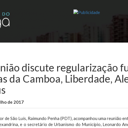
nião discute regularização f
as da Camboa, Liberdade, A
s
ulho de 2017
WallaceB
Notícias
or de São Luís, Raimundo Penha (PDT), acompanhou uma reunião entr
exandrina, e o secretário de Urbanismo do Município, Leonardo And