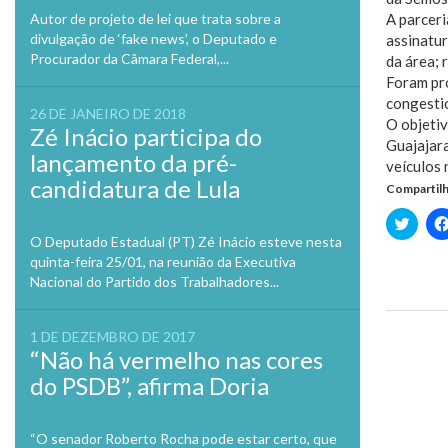
Autor de projeto de lei que trata sobre a
A parceri
divulgação de ‘fake news’, o Deputado e
assinatur
Procurador da Câmara Federal,...
da área; 
Foram pro
congesti
26 DE JANEIRO DE 2018
O objetiv
Zé Inácio participa do
Guajajara
lançamento da pré-
veículos 
candidatura de Lula
Compartilh
Clique
para
O Deputado Estadual (PT) Zé Inácio esteve nesta
compa
no
quinta-feira 25/01, na reunião da Executiva
Twitte
Nacional do Partido dos Trabalhadores...
em
nova
janela
1 DE DEZEMBRO DE 2017
Previo
“Não há vermelho nas cores
do PSDB”, afirma Doria
“O senador Roberto Rocha pode estar certo, que