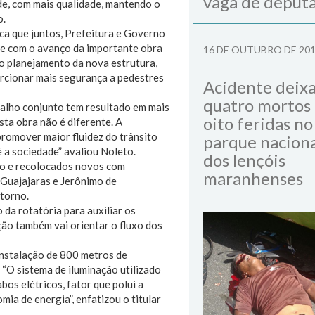
vaga de deput
de, com mais qualidade, mantendo o
o.
ica que juntos, Prefeitura e Governo
ue com o avanço da importante obra
16 DE OUTUBRO DE 20
o planejamento da nova estrutura,
orcionar mais segurança a pedestres
Acidente deix
quatro mortos
abalho conjunto tem resultado em mais
oito feridas no
ta obra não é diferente. A
romover maior fluidez do trânsito
parque naciona
 a sociedade” avaliou Noleto.
dos lençóis
ão e recolocados novos com
maranhenses
 Guajajaras e Jerônimo de
torno.
da rotatória para auxiliar os
ção também vai orientar o fluxo dos
instalação de 800 metros de
 “O sistema de iluminação utilizado
bos elétricos, fator que polui a
mia de energia”, enfatizou o titular