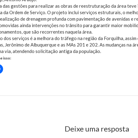
a das gestões para realizar as obras de reestruturação da área teve
a da Ordem de Serviço. O projeto inclui serviços estruturais, o me
realização de drenagem profunda com pavimentação de avenidas e re
movidas ainda intervenções no trânsito para garantir maior mobili
onamentos, que são recorrentes naquela área.
o dos serviços é a melhora do tráfego na região da Forquilha, assi
s, Jerônimo de Albuquerque e as MAs 201 e 202. As mudanças na áre
na via, atendendo solicitação antiga da população.
e isso:
Clique
para
rtilhar
compartilhar
no
r(abre
Facebook(abre
em
nova
)
janela)
us Post
Deixe uma resposta