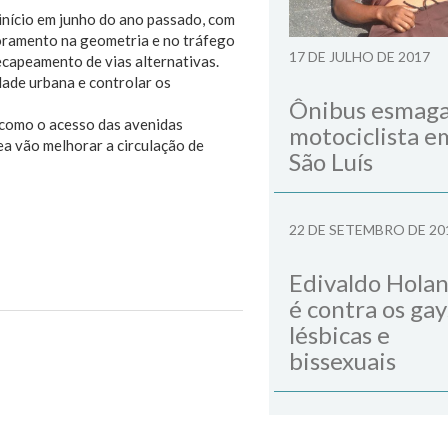
 início em junho do ano passado, com
lhoramento na geometria e no tráfego
17 DE JULHO DE 2017
capeamento de vias alternativas.
dade urbana e controlar os
Ônibus esmag
m como o acesso das avenidas
motociclista e
a vão melhorar a circulação de
São Luís
22 DE SETEMBRO DE 20
Edivaldo Hola
é contra os gay
lésbicas e
Next Post
bissexuais