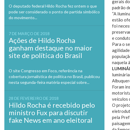
gerais do
O deputado federal Hildo Rocha fez ontem o que
padrão de
pode ser considerado o ponto de partida simbólico
“A ilumin
do movimento...
estão ofe
foi neces
preservan
7 DE MARÇO DE 2018
e conduto
Ações de Hildo Rocha
Para o se
ganham destaque no maior
agilidade
site de política do Brasil
população
naquela á
LUMINÁR
O site Congresso em Foco, referência na
luminária
cobertura jornalística de política no Brasil, publicou
Albuquerq
nesta segunda-feira matéria especial sobre...
Foram ins
motorista
28 DE FEVEREIRO DE 2018
veículos 
Hildo Rocha é recebido pelo
O projeto
ministro Fux para discutir
eletrodut
pela Pref
fake News em ano eleitoral
paisagem 
da Semos