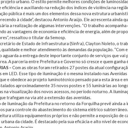
 projeto urbano. O estilo permite melhores condições de luminosida
 eficiência e auxiliando na redução dos índices de violência na regiã
ação pública é mais um dos elementos dessa nova estrutura urbaníst
recendo à cidade”, destacou Antonio Araújo. Ele acrescenta ainda q
sária a realização de algumas intervenções. “O trabalho acompanha 
do as vantagens de economia e eficiência de energia, além de prop
res”, ressaltou o titular da Semosp.
cretário de Estado de Infraestrutura (Sinfra), Clayton Noleto, o tr
, qualidade e melhor atendimento às demandas da população. “Com es
 aguarda a entrega deste importante conjunto de serviços que vai p
rea. A parceria entre Prefeitura e Governo só cresce e quem ganha é
IAS –
Com as obras foram retirados 27 postes da atual configuraç
s em LED. Esse tipo de iluminação é o mesma instalado nas Avenidas
ue e obedece ao projeto luminotécnico pensado para esta área e en
talados aproximadamente 35 novos postes e 55 luminárias ao longo 
s na visualização dos novos acessos, no período noturno. A ilumina
que trafegam na via até a extensão das avenidas.
 de iluminação da Prefeitura no retorno da Forquilha prevê ainda a 
os para controle do abastecimento do sistema elétrico subterrâneo.
eitura utiliza equipamentos próprios e não permite a exposição de ca
urbana da cidade. É destacado pela sua eficácia e alto nível de econo
p, Antonio Araújo.