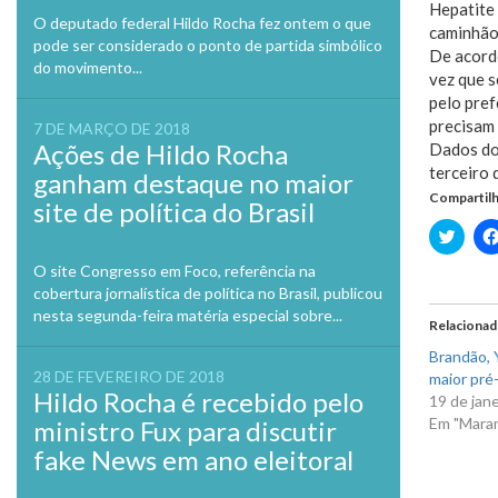
Hepatite 
O deputado federal Hildo Rocha fez ontem o que
caminhão 
pode ser considerado o ponto de partida simbólico
De acordo
do movimento...
vez que s
pelo pref
precisam
7 DE MARÇO DE 2018
Ações de Hildo Rocha
Dados do
terceiro 
ganham destaque no maior
Compartilh
site de política do Brasil
Clique
para
compa
O site Congresso em Foco, referência na
no
Twitte
cobertura jornalística de política no Brasil, publicou
em
nesta segunda-feira matéria especial sobre...
nova
Relaciona
janela
Brandão, Y
28 DE FEVEREIRO DE 2018
maior pré-
Hildo Rocha é recebido pelo
19 de jan
Em "Mara
ministro Fux para discutir
fake News em ano eleitoral