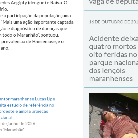
vaga de deput
Aedes Aegipty (dengue) e Raiva. O
rio.
e a participação da população, uma
. “Mais uma ação importante captada
16 DE OUTUBRO DE 20
nção e diagnóstico de doenças que
m todo o Maranhão”, pontuou.
Acidente deix
 prevalência de Hanseníase, e o
quatro mortos
 ano.
oito feridas no
parque naciona
dos lençóis
maranhenses
antor maranhense Lucas Lipe
sita estúdio de referência no
ordeste e amplia projeção
cional
4 de junho de 2026
m "Maranhão"