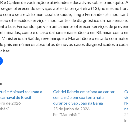
B e C, além de vacinação e atividades educativas sobre o mosquito 
segue oferecendo serviços até esta terça-feira (13), no mesmo horá
 com o secretário municipal de saúde, Tiago Fernandes, é important
erão oferecidos serviços importantes de diagnóstico da hanseníase
eito Luis Fernando que visa unicamente oferecer serviços de preve
 eliminadas, como é o caso da hanseníase não só em Ribamar como e
 Ministério da Saúde, revelam que o Maranhão é o estado com maior
do país em números absolutos de novos casos diagnosticados a cada
e isso:
Clique
para
rtilhar
compartilhar
no
r(abre
Facebook(abre
em
nova
do
)
janela)
uri e Abimael realizam o
Gabriel Rabelo emociona ao cantar
C
carnaval do Brasil
com a mãe em sua terra natal
vi
eiro de 2026
durante o São João na Bahia
N
nhão"
25 de junho de 2026
na
Em "Maranhão"
2
E