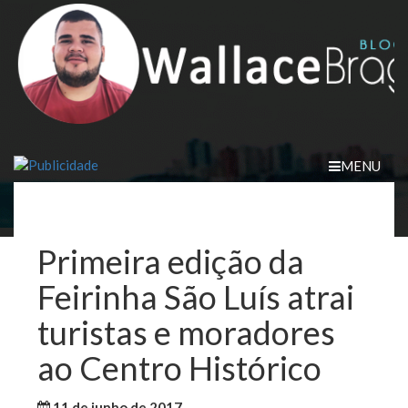
Skip
to
content
MENU
Primeira edição da
Feirinha São Luís atrai
turistas e moradores
ao Centro Histórico
11 de junho de 2017
WallaceB
Notícias