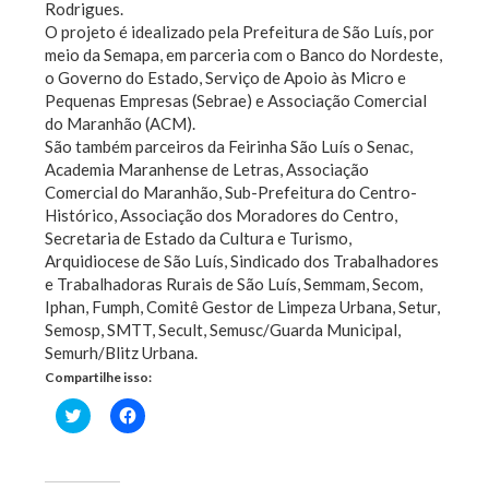
Rodrigues.
O projeto é idealizado pela Prefeitura de São Luís, por
meio da Semapa, em parceria com o Banco do Nordeste,
o Governo do Estado, Serviço de Apoio às Micro e
Pequenas Empresas (Sebrae) e Associação Comercial
do Maranhão (ACM).
São também parceiros da Feirinha São Luís o Senac,
Academia Maranhense de Letras, Associação
Comercial do Maranhão, Sub-Prefeitura do Centro-
Histórico, Associação dos Moradores do Centro,
Secretaria de Estado da Cultura e Turismo,
Arquidiocese de São Luís, Sindicado dos Trabalhadores
e Trabalhadoras Rurais de São Luís, Semmam, Secom,
Iphan, Fumph, Comitê Gestor de Limpeza Urbana, Setur,
Semosp, SMTT, Secult, Semusc/Guarda Municipal,
Semurh/Blitz Urbana.
Compartilhe isso:
Clique
Clique
para
para
compartilhar
compartilhar
no
no
Twitter(abre
Facebook(abre
em
em