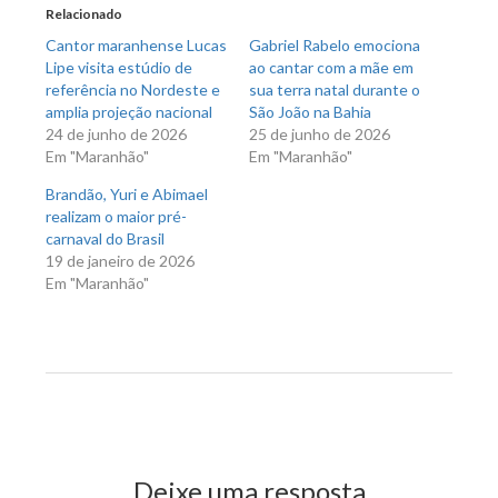
nova
nova
Relacionado
janela)
janela)
Cantor maranhense Lucas
Gabriel Rabelo emociona
Lipe visita estúdio de
ao cantar com a mãe em
referência no Nordeste e
sua terra natal durante o
amplia projeção nacional
São João na Bahia
24 de junho de 2026
25 de junho de 2026
Em "Maranhão"
Em "Maranhão"
Brandão, Yuri e Abimael
realizam o maior pré-
carnaval do Brasil
19 de janeiro de 2026
Em "Maranhão"
Previous Post
Next Post
Deixe uma resposta