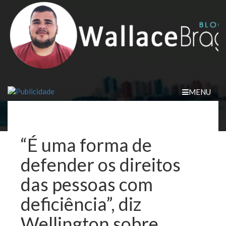
Skip
to
content
MENU
“É uma forma de
defender os direitos
das pessoas com
deficiência”, diz
Wellington sobre