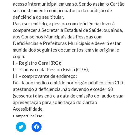
acesso intermunicipal em um só. Sendo assim, o Cartão
será instrumento comprobatório da condição de
deficiência do seu titular.
Para ser emitido, a pessoa com deficiência deverá
comparecer à Secretaria Estadual de Saúde, ou, ainda,
aos Conselhos Municipais das Pessoas com
Deficiências e Prefeituras Municipais e deverá estar
munida dos seguintes documentos, em via original e
cópia:
I – Registro Geral (RG);
II – Cadastro da Pessoa Física (CPF);
III – comprovante de endereço;
IV – laudo médico emitido por órgão público, com CID,
atestando a deficiência, não devendo exceder 60
(sessenta) dias entre a data de emissão do laudo e sua
apresentação para solicitação do Cartão
Acessibilidade.
Compartilhe isso:
Clique
Clique
para
para
compartilhar
compartilhar
no
no