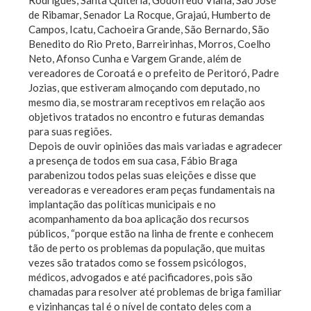
Rodrigues, Santa Quitéria, Godofredo Viana, São José
de Ribamar, Senador La Rocque, Grajaú, Humberto de
Campos, Icatu, Cachoeira Grande, São Bernardo, São
Benedito do Rio Preto, Barreirinhas, Morros, Coelho
Neto, Afonso Cunha e Vargem Grande, além de
vereadores de Coroatá e o prefeito de Peritoró, Padre
Jozias, que estiveram almoçando com deputado, no
mesmo dia, se mostraram receptivos em relação aos
objetivos tratados no encontro e futuras demandas
para suas regiões.
Depois de ouvir opiniões das mais variadas e agradecer
a presença de todos em sua casa, Fábio Braga
parabenizou todos pelas suas eleições e disse que
vereadoras e vereadores eram peças fundamentais na
implantação das políticas municipais e no
acompanhamento da boa aplicação dos recursos
públicos, “porque estão na linha de frente e conhecem
tão de perto os problemas da população, que muitas
vezes são tratados como se fossem psicólogos,
médicos, advogados e até pacificadores, pois são
chamadas para resolver até problemas de briga familiar
e vizinhanças tal é o nível de contato deles com a