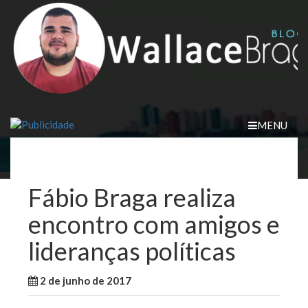
Skip
to
content
MENU
Fábio Braga realiza
encontro com amigos e
lideranças políticas
2 de junho de 2017
WallaceB
Notícias