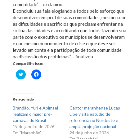
comunidade” – exclamou.
E concluiu sua fala elogiando a todos pelo esforço que
desenvolvem em prol de suas comunidades, mesmo com
as dificuldades e sacrifícios que precisam enfrentar na
rotina das cidades e acreditando que todos fazendo sua
parte com o executivo os municípios se desenvolveram
e que mesmo num momento de crise o que deve ser
levado em conta e a participação de toda comunidade
na discussão dos problemas” – finalizou.
Compartilhe isso:
Clique
Clique
para
para
compartilhar
compartilhar
no
no
Twitter(abre
Facebook(abre
em
em
nova
nova
Relacionado
janela)
janela)
Brandão, Yuri e Abimael
Cantor maranhense Lucas
realizam o maior pré-
Lipe visita estúdio de
carnaval do Brasil
referência no Nordeste e
19 de janeiro de 2026
amplia projeção nacional
Em "Maranhão"
24 de junho de 2026
Em "Maranhão"